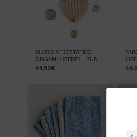
GLOBO AEROSTÁTICO
FAR
ORIGAMI LIBERTY – 3UD
LIB
44,50
€
44,
Re