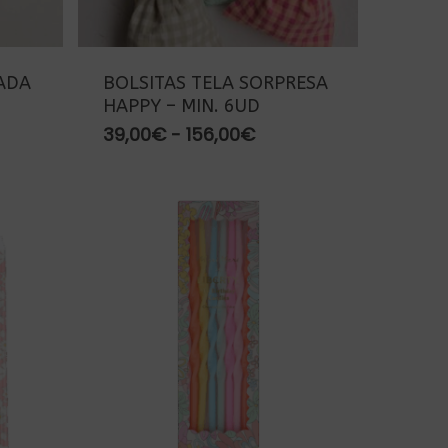
ADA
BOLSITAS TELA SORPRESA
HAPPY – MIN. 6UD
go
Rango
39,00
€
-
156,00
€
de
ios:
precios:
de
desde
00€
39,00€
ta
hasta
00€
156,00€