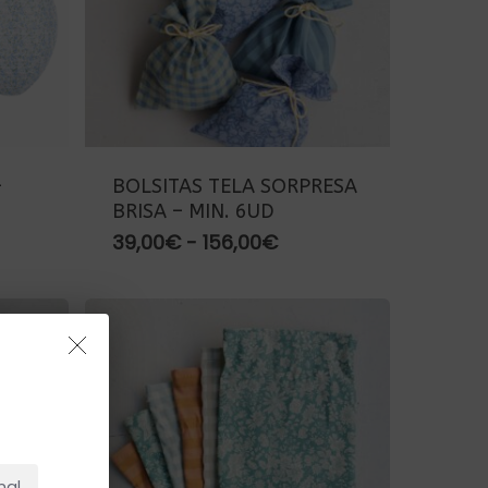
–
BOLSITAS TELA SORPRESA
BRISA – MIN. 6UD
Rango
39,00
€
-
156,00
€
de
precios:
desde
39,00€
hasta
156,00€
NO HAY PRODUCTOS EN EL CARRITO.
Ir A La Tienda
nal