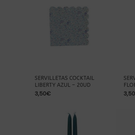
SERVILLETAS COCKTAIL
SER
LIBERTY AZUL – 20UD
FLO
3,50
€
3,50
Presiona enter para buscar o ESC para cerra