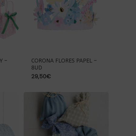
Y –
CORONA FLORES PAPEL –
8UD
29,50
€