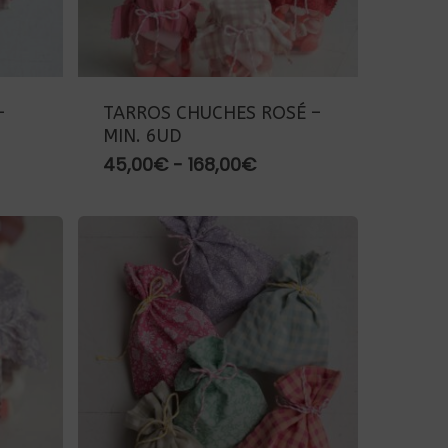
–
TARROS CHUCHES ROSÉ –
MIN. 6UD
go
Rango
45,00
€
-
168,00
€
de
ios:
precios:
de
desde
00€
45,00€
ta
hasta
00€
168,00€