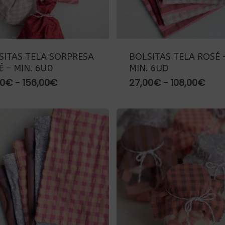
SITAS TELA SORPRESA
BOLSITAS TELA ROSÉ 
É – MIN. 6UD
MIN. 6UD
Rango
Ran
00
€
-
156,00
€
27,00
€
-
108,00
€
de
de
precios:
prec
desde
des
39,00€
27,
hasta
has
156,00€
108,