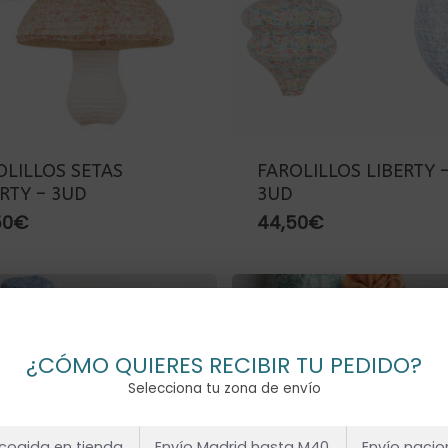
OLILLOS SETAS
FAROLILLOS LIBERTY 
ERTY – 3UD
3UD
50
€
44,50
€
¿CÓMO QUIERES RECIBIR TU PEDIDO?
Selecciona tu zona de envío
cogida en tienda
Envío Madrid hasta M40
Envío nacio