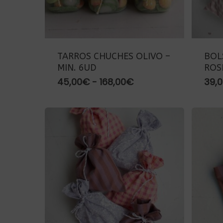
TARROS CHUCHES OLIVO –
BOL
MIN. 6UD
ROS
Rango
45,00
€
-
168,00
€
39,
de
precios:
desde
45,00€
hasta
168,00€