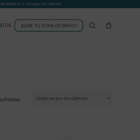
de Madrid o recoger en tienda.
CLOSE
CART
buscar
¡ELIGE TU ZONA DE ENVÍO!
NTOS
Ordenado
sultados
por
los
últimos