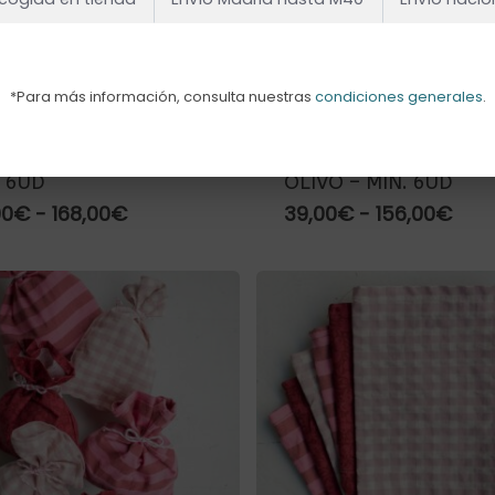
*Para más información, consulta nuestras
condiciones generales
.
ROS CHUCHES BRISA –
BOLSITAS TELA SORP
. 6UD
OLIVO – MIN. 6UD
Rango
Ran
00
€
-
168,00
€
39,00
€
-
156,00
€
de
de
precios:
prec
desde
des
45,00€
39,
hasta
has
168,00€
156,