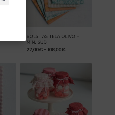
RESA
BOLSITAS TELA OLIVO –
MIN. 6UD
go
Rango
27,00
€
-
108,00
€
de
ios:
precios:
de
desde
00€
27,00€
ta
hasta
00€
108,00€