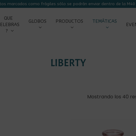
tos marcados como frágiles sólo se podrán enviar dentro de la M40 
CARRITO
QUE
GLOBOS
PRODUCTOS
TEMÁTICAS
ELEBRAS
EVE
?
LIBERTY
Mostrando los 40 re