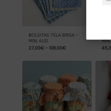
BOLSITAS TELA BRISA –
TAR
MIN. 6UD
MIN
Rango
27,00
€
-
108,00
€
45,
de
precios:
desde
27,00€
hasta
108,00€