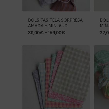
BOLSITAS TELA SORPRESA
BOL
AMADA – MIN. 6UD
MIN
Rango
39,00
€
-
156,00
€
27,
de
precios:
desde
39,00€
hasta
156,00€