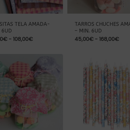
SITAS TELA AMADA-
TARROS CHUCHES AM
. 6UD
– MIN. 6UD
Rango
Ran
00
€
-
108,00
€
45,00
€
-
168,00
€
de
de
precios:
prec
desde
des
27,00€
45,
hasta
has
108,00€
168,