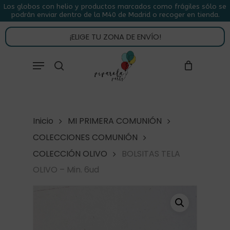
Skip
Los globos con helio y productos marcados como frágiles sólo se
podrán enviar dentro de la M40 de Madrid o recoger en tienda.
to
CLOSE
CARRITO
CART
main
¡ELIGE TU ZONA DE ENVÍO!
content
Close
Menu
buscar
Menu
Inicio
MI PRIMERA COMUNIÓN
COLECCIONES COMUNIÓN
COLECCIÓN OLIVO
BOLSITAS TELA
OLIVO – Min. 6ud