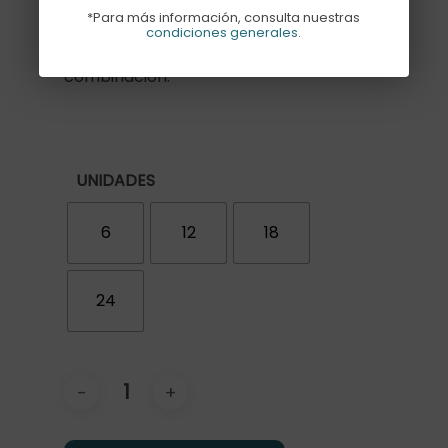
*Para más información, consulta nuestras
Los estampados pueden variar según
condiciones generales
.
disponibilidad, pero siempre en la misma
combinación.
UNIDADES
6
12
18
24