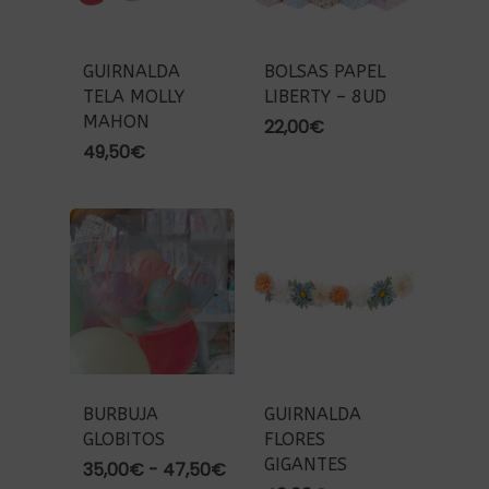
GUIRNALDA
BOLSAS PAPEL
TELA MOLLY
LIBERTY – 8UD
MAHON
22,00
€
49,50
€
BURBUJA
GUIRNALDA
GLOBITOS
FLORES
GIGANTES
Rango
35,00
€
-
47,50
€