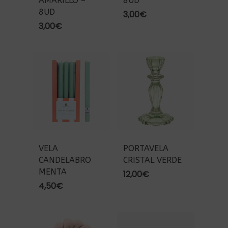
AMARILLO –
8UD
8UD
3,00
€
3,00
€
VELA
PORTAVELA
CANDELABRO
CRISTAL VERDE
MENTA
12,00
€
4,50
€