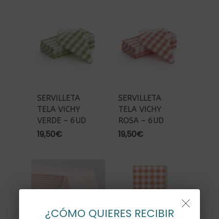
SERVILLETA
SERVILLETA
TELA VICHY
TELA VICHY
VERDE – 6UD
ROSA – 6UD
19,50
€
19,50
€
¿CÓMO QUIERES RECIBIR