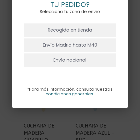
TU PEDIDO?
Selecciona tu zona de envío
MANTEL
SERVILLETA
NO HAY PRODUCTOS EN EL CARRITO.
ANTIMANCHAS
BUFFET VICHY
Recogida en tienda
RAYAS ROSA
SPRINGG – 24UD
Ir A La Tienda
EMPOLVADO
10,50
€
Envío Madrid hasta M40
28,00
€
Envío nacional
*Para más información, consulta nuestras
condiciones generales
.
CUCHARA DE
CUCHARA DE
MADERA
MADERA AZUL –