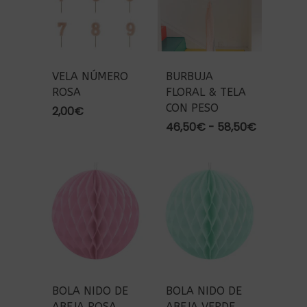
VELA NÚMERO
BURBUJA
ROSA
FLORAL & TELA
CON PESO
2,00
€
Rango
46,50
€
-
58,50
€
de
precios:
desde
46,50€
hasta
58,50€
BOLA NIDO DE
BOLA NIDO DE
ABEJA ROSA
ABEJA VERDE