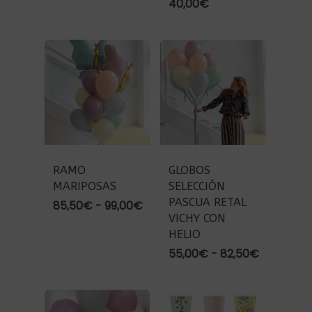
de
40,00
€
precios:
desde
35,00€
hasta
47,50€
RAMO
GLOBOS
MARIPOSAS
SELECCIÓN
PASCUA RETAL
Rango
85,50
€
-
99,00
€
VICHY CON
de
precios:
HELIO
desde
Rango
55,00
€
-
82,50
€
85,50€
de
hasta
precios:
99,00€
desde