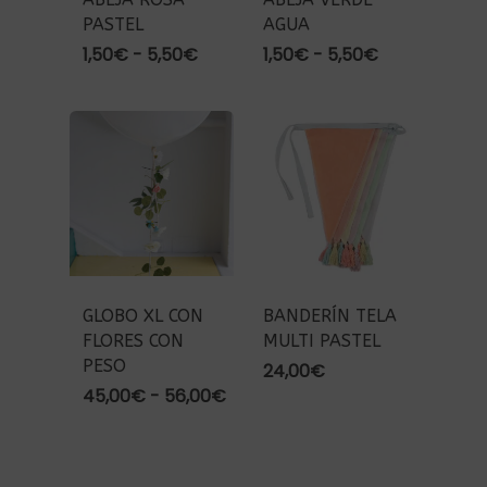
PASTEL
AGUA
Rango
Rango
1,50
€
-
5,50
€
1,50
€
-
5,50
€
de
de
precios:
precios:
desde
desde
1,50€
1,50€
hasta
hasta
5,50€
5,50€
GLOBO XL CON
BANDERÍN TELA
FLORES CON
MULTI PASTEL
PESO
24,00
€
Rango
45,00
€
-
56,00
€
de
precios:
desde