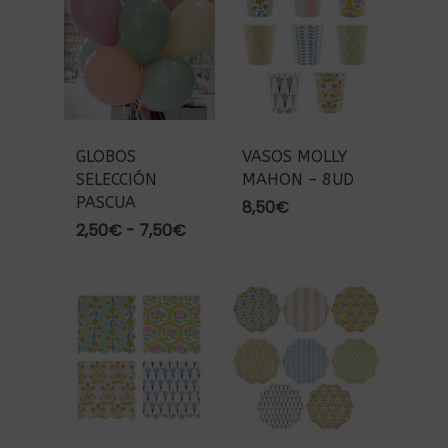
55,00€
hasta
82,50€
GLOBOS
VASOS MOLLY
SELECCIÓN
MAHON – 8UD
PASCUA
8,50
€
Rango
2,50
€
-
7,50
€
de
precios:
desde
2,50€
hasta
7,50€