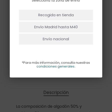
Selecciona tu zona de envío
de alta calidad. Perfecto para cualquier
NO HAY PRODUCTOS EN EL CARRITO.
tipo de evento! Miden 45x45cm
Recogida en tienda
Ir A La Tienda
Envío Madrid hasta M40
Hay existencias
Envío nacional
*Para más información, consulta nuestras
Añadir Al Carrito
condiciones generales
.
Descripción
La composición de algodón 50% y