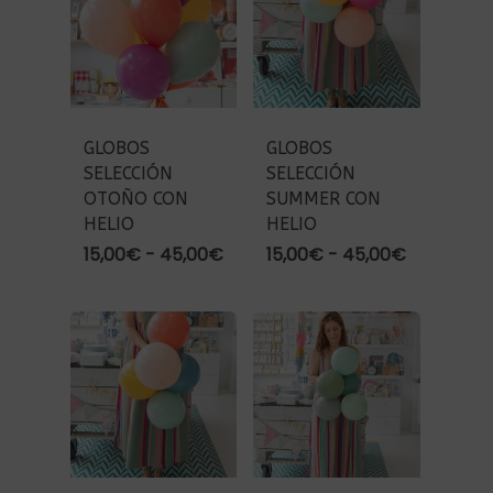
hasta
hasta
45,00€
45,00€
GLOBOS
GLOBOS
SELECCIÓN
SELECCIÓN
OTOÑO CON
SUMMER CON
HELIO
HELIO
Rango
Rango
15,00
€
-
45,00
€
15,00
€
-
45,00
€
de
de
precios:
precios:
desde
desde
15,00€
15,00€
hasta
hasta
45,00€
45,00€