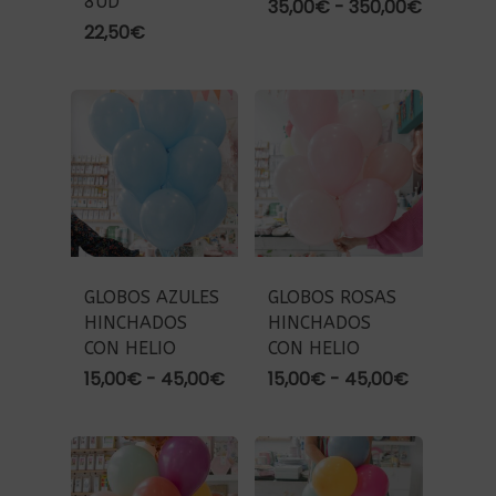
8UD
Rango
35,00
€
-
350,00
€
de
22,50
€
precios:
desde
35,00€
hasta
350,00€
GLOBOS AZULES
GLOBOS ROSAS
HINCHADOS
HINCHADOS
CON HELIO
CON HELIO
Rango
Rango
15,00
€
-
45,00
€
15,00
€
-
45,00
€
de
de
precios:
precios:
desde
desde
15,00€
15,00€