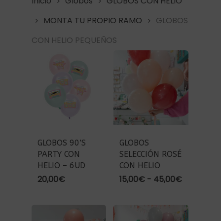
Inicio
Globos
GLOBOS CON HELIO
MONTA TU PROPIO RAMO
GLOBOS
CON HELIO PEQUEÑOS
GLOBOS 90’S
GLOBOS
PARTY CON
SELECCIÓN ROSÉ
HELIO – 6UD
CON HELIO
Rango
20,00
€
15,00
€
-
45,00
€
de
precios:
desde