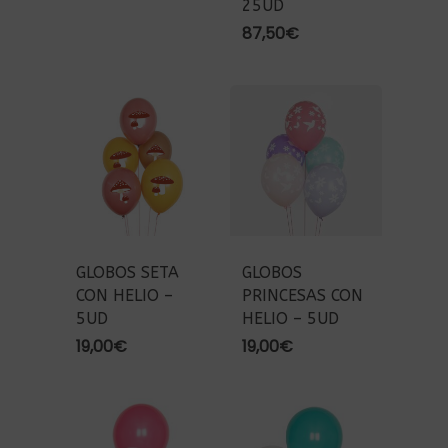
25UD
87,50
€
GLOBOS SETA
GLOBOS
CON HELIO –
PRINCESAS CON
5UD
HELIO – 5UD
19,00
€
19,00
€