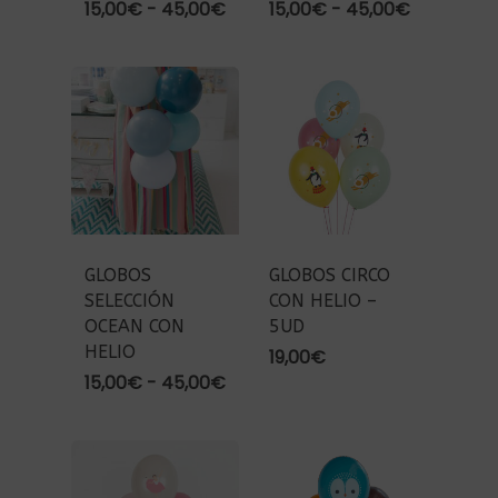
Rango
Rango
15,00
€
-
45,00
€
15,00
€
-
45,00
€
de
de
precios:
precios:
desde
desde
15,00€
15,00€
hasta
hasta
45,00€
45,00€
GLOBOS
GLOBOS CIRCO
SELECCIÓN
CON HELIO –
OCEAN CON
5UD
HELIO
19,00
€
Rango
15,00
€
-
45,00
€
de
precios:
desde
15,00€