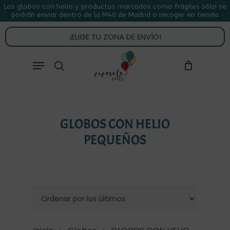
Skip
Los globos con helio y productos marcados como frágiles sólo se
podrán enviar dentro de la M40 de Madrid o recoger en tienda.
to
CLOSE
CARRITO
CART
main
¡ELIGE TU ZONA DE ENVÍO!
content
Close
Menu
buscar
Menu
GLOBOS CON HELIO
PEQUEÑOS