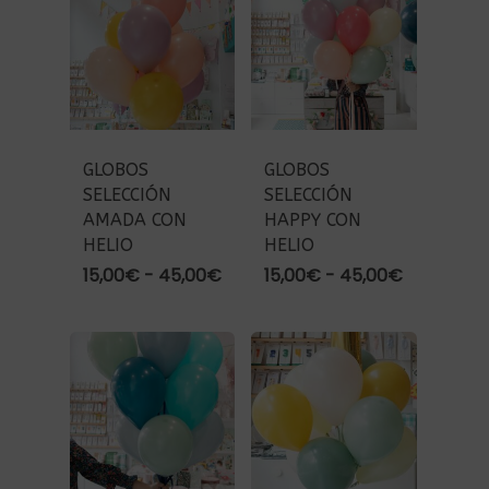
15,00€
hasta
45,00€
GLOBOS
GLOBOS
SELECCIÓN
SELECCIÓN
AMADA CON
HAPPY CON
HELIO
HELIO
Rango
Rango
15,00
€
-
45,00
€
15,00
€
-
45,00
€
de
de
precios:
precios:
desde
desde
15,00€
15,00€
hasta
hasta
45,00€
45,00€