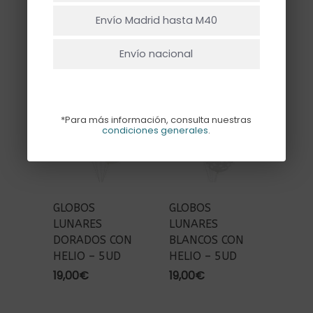
PASTEL CON
AZULES CON
Ir A La Tienda
Envío Madrid hasta M40
HELIO – 10UD
HELIO – 10UD
30,00
€
30,00
€
Envío nacional
*Para más información, consulta nuestras
condiciones generales
.
GLOBOS
GLOBOS
LUNARES
LUNARES
DORADOS CON
BLANCOS CON
HELIO – 5UD
HELIO – 5UD
19,00
€
19,00
€