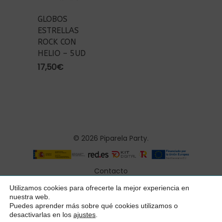
GLOBOS
ESTRELLAS
ROCK CON
HELIO – 5UD
17,50
€
© 2026 Piparela Party.
Contacto
Aviso legal
Utilizamos cookies para ofrecerte la mejor experiencia en
Subtotal:
0,00
€
nuestra web.
Política de privacidad
Puedes aprender más sobre qué cookies utilizamos o
desactivarlas en los
ajustes
.
Ver Carrito
Finalizar Compra
Condiciones generales