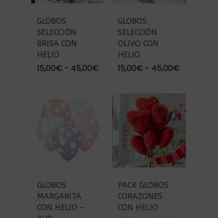
GLOBOS
GLOBOS
SELECCIÓN
SELECCIÓN
BRISA CON
OLIVO CON
HELIO
HELIO
Rango
Rango
15,00
€
-
45,00
€
15,00
€
-
45,00
€
de
de
precios:
precios:
desde
desde
15,00€
15,00€
hasta
hasta
45,00€
45,00€
GLOBOS
PACK GLOBOS
MARGARITA
CORAZONES
CON HELIO –
CON HELIO