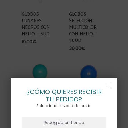
GLOBOS
GLOBOS
LUNARES
SELECCIÓN
NEGROS CON
MULTICOLOR
HELIO – 5UD
CON HELIO –
10UD
19,00
€
30,00
€
¿CÓMO QUIERES RECIBIR
TU PEDIDO?
Selecciona tu zona de envío
NO HAY PRODUCTOS EN EL CARRITO.
GLOBOS
GLOBOS
Recogida en tienda
SELECCIÓN
SELECCIÓN