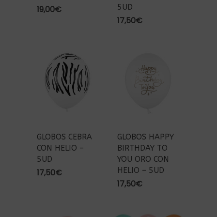
5UD
19,00
€
17,50
€
GLOBOS CEBRA
GLOBOS HAPPY
CON HELIO –
BIRTHDAY TO
5UD
YOU ORO CON
HELIO – 5UD
17,50
€
17,50
€