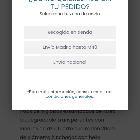
Hay existencias
TU PEDIDO?
Selecciona tu zona de envío
NO HAY PRODUCTOS EN EL CARRITO.
Recogida en tienda
Ir A La Tienda
Añadir Al Carrito
Envío Madrid hasta M40
Envío nacional
Descripción
*Para más información, consulta nuestras
Información adicional
condiciones generales
.
Pack de 5 globos estampados de látex
biodegradable transparentes con
lunares en azul fuerte que miden 28cm.
de diámetro hinchados con helio.