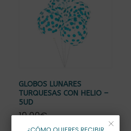
GLOBOS LUNARES
TURQUESAS CON HELIO –
5UD
19,00
€
¿CÓMO QUIERES RECIBIR