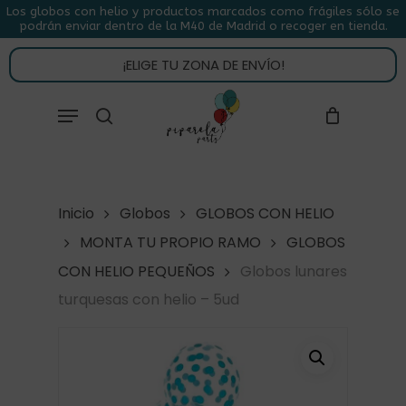
Skip
Los globos con helio y productos marcados como frágiles sólo se
podrán enviar dentro de la M40 de Madrid o recoger en tienda.
to
CLOSE
CARRITO
CART
main
¡ELIGE TU ZONA DE ENVÍO!
content
Close
Menu
buscar
Menu
Inicio
Globos
GLOBOS CON HELIO
MONTA TU PROPIO RAMO
GLOBOS
CON HELIO PEQUEÑOS
Globos lunares
turquesas con helio – 5ud