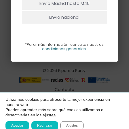
Envío Madrid hasta M40
Envío nacional
*Para más información, consulta nuestras
condiciones generales
.
© 2026 Piparela Party.
Contacto
Aviso legal
Utilizamos cookies para ofrecerte la mejor experiencia en
Subtotal:
0,00
€
nuestra web.
Política de privacidad
Puedes aprender más sobre qué cookies utilizamos o
desactivarlas en los
ajustes
.
Ver Carrito
Finalizar Compra
Condiciones generales
Aceptar
Rechazar
Ajustes
Declaración de accesibilidad