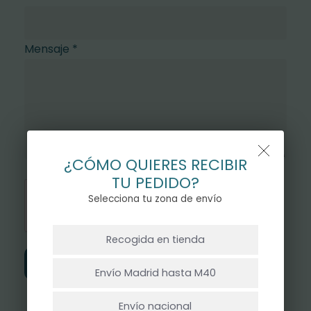
Mensaje
*
¿CÓMO QUIERES RECIBIR
TU PEDIDO?
Selecciona tu zona de envío
NO HAY PRODUCTOS EN EL CARRITO.
Recogida en tienda
Ir A La Tienda
Enviar
Envío Madrid hasta M40
Envío nacional