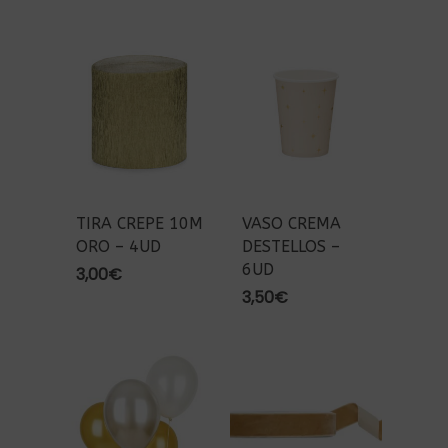
precios:
desde
55,00€
hasta
137,50€
TIRA CREPE 10M
VASO CREMA
ORO – 4UD
DESTELLOS –
6UD
3,00
€
3,50
€