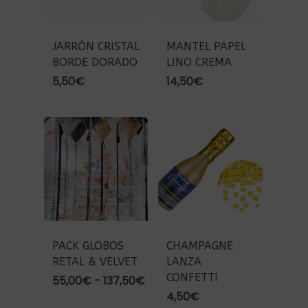
JARRÓN CRISTAL
MANTEL PAPEL
BORDE DORADO
LINO CREMA
5,50
€
14,50
€
PACK GLOBOS
CHAMPAGNE
RETAL & VELVET
LANZA
CONFETTI
Rango
55,00
€
-
137,50
€
de
4,50
€