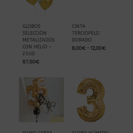
GLOBOS
CINTA
SELECCIÓN
TERCIOPELO
METALIZADOS
DORADO
CON HELIO –
Rango
8,00
€
-
12,00
€
25UD
de
precios:
87,50
€
desde
8,00€
hasta
12,00€