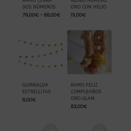
RAMO CEBRA
GLOBO NÚMERO
DOS NÚMEROS
ORO CON HELIO
Rango
78,00
€
-
88,00
€
15,00
€
de
precios:
desde
78,00€
hasta
88,00€
GUIRNALDA
RAMO FELIZ
ESTRELLITAS
CUMPLEAÑOS
ORO GLAM
6,00
€
83,00
€