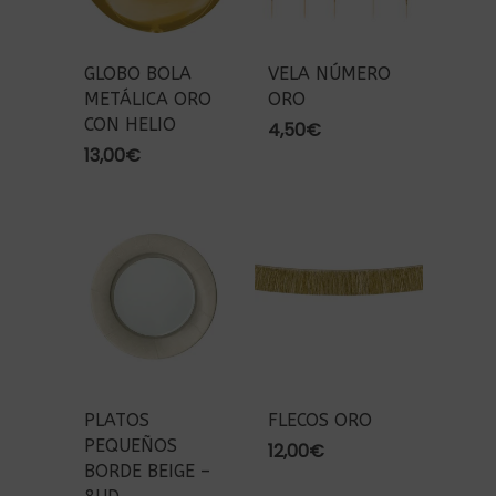
GLOBO BOLA
VELA NÚMERO
METÁLICA ORO
ORO
CON HELIO
4,50
€
13,00
€
PLATOS
FLECOS ORO
PEQUEÑOS
12,00
€
BORDE BEIGE –