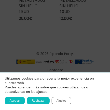
METALIZADOS
METALIZADOS
SIN HELIO –
SIN HELIO –
25UD
10UD
25,00
€
10,00
€
© 2026 Piparela Party.
Contacto
Aviso legal
Utilizamos cookies para ofrecerte la mejor experiencia en
Subtotal:
0,00
€
nuestra web.
Política de privacidad
Puedes aprender más sobre qué cookies utilizamos o
desactivarlas en los
ajustes
.
Ver Carrito
Finalizar Compra
Condiciones generales
Aceptar
Rechazar
Ajustes
Declaración de accesibilidad