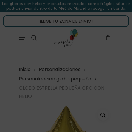
Skip
Los globos con helio y productos marcados como frágiles sólo se
podrán enviar dentro de la M40 de Madrid o recoger en tienda.
to
CLOSE
CARRITO
CART
main
¡ELIGE TU ZONA DE ENVÍO!
content
Close
Menu
buscar
Menu
Inicio
Personalizaciones
Personalización globo pequeño
GLOBO ESTRELLA PEQUEÑA ORO CON
HELIO