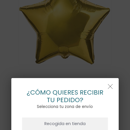
GLOBO ESTRELLA
PEQUEÑA ORO CON HELIO
¿CÓMO QUIERES RECIBIR
TU PEDIDO?
7,00
€
Selecciona tu zona de envío
NO HAY PRODUCTOS EN EL CARRITO.
Recogida en tienda
Sin existencias