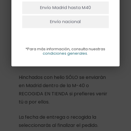
Ir A La Tienda
Envío Madrid hasta M40
Envío nacional
Descripción
Información adicional
*Para más información, consulta nuestras
Globo con forma de estrella en color
condiciones generales
.
oro hinchado con helio. Mide 40 cm
Hinchados con helio SÓLO se enviarán
en Madrid dentro de la M-40 o
RECOGIDA EN TIENDA si prefieres venir
tú a por ellos.
La fecha de entrega o recogida la
seleccionarás al finalizar el pedido.