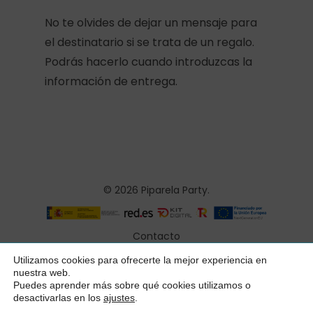
No te olvides de dejar un mensaje para
el destinatario si se trata de un regalo.
Podrás hacerlo cuando introduzcas la
información de entrega.
© 2026 Piparela Party.
Contacto
Aviso legal
Utilizamos cookies para ofrecerte la mejor experiencia en
Subtotal:
0,00
€
nuestra web.
Política de privacidad
Puedes aprender más sobre qué cookies utilizamos o
desactivarlas en los
ajustes
.
Ver Carrito
Finalizar Compra
Condiciones generales