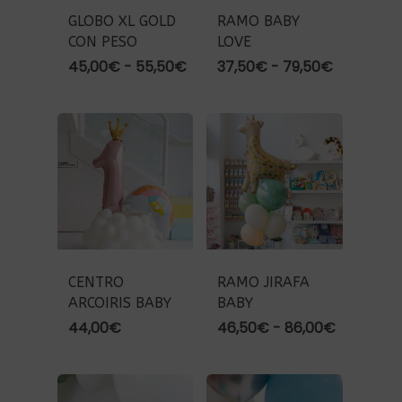
GLOBO XL GOLD
RAMO BABY
CON PESO
LOVE
Rango
Rango
45,00
€
-
55,50
€
37,50
€
-
79,50
€
de
de
precios:
precios:
desde
desde
45,00€
37,50€
hasta
hasta
55,50€
79,50€
CENTRO
RAMO JIRAFA
ARCOIRIS BABY
BABY
Rango
44,00
€
46,50
€
-
86,00
€
de
precios:
desde