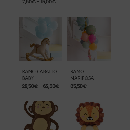
Rango
7,50
€
-
15,00
€
de
precios:
desde
7,50€
hasta
15,00€
RAMO CABALLO
RAMO
BABY
MARIPOSA
Rango
29,50
€
-
62,50
€
85,50
€
de
precios:
desde
29,50€
hasta
62,50€