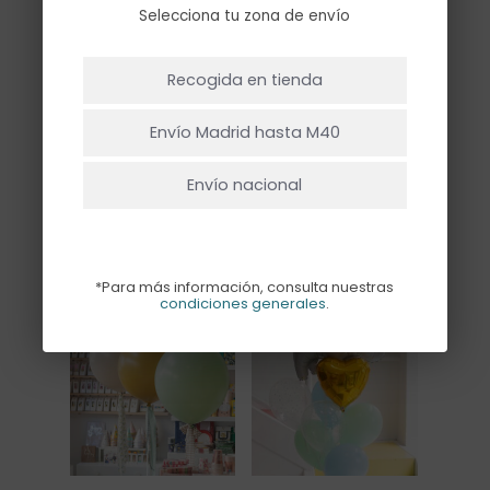
66,50€
Selecciona tu zona de envío
hasta
77,00€
NO HAY PRODUCTOS EN EL CARRITO.
Recogida en tienda
Ir A La Tienda
Envío Madrid hasta M40
Envío nacional
RAMO HAPPY
RAMO
MARGARITA
MARIPOSA BABY
Rango
Rango
51,00
€
-
63,00
€
61,00
€
-
103,00
€
de
de
*Para más información, consulta nuestras
precios:
precios:
condiciones generales
.
desde
desde
51,00€
61,00€
hasta
hasta
63,00€
103,00€