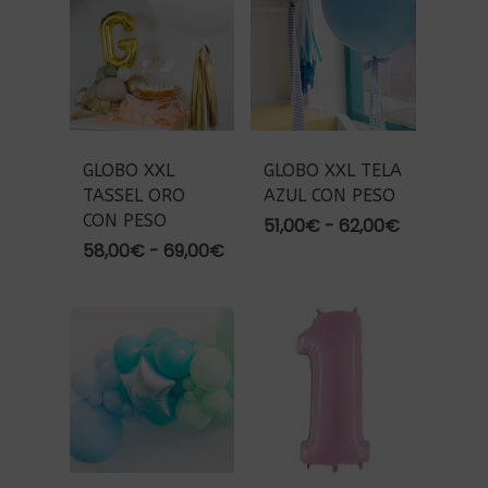
46,50€
hasta
86,00€
GLOBO XXL
GLOBO XXL TELA
TASSEL ORO
AZUL CON PESO
CON PESO
Rango
51,00
€
-
62,00
€
de
Rango
58,00
€
-
69,00
€
precios:
de
desde
precios:
51,00€
desde
hasta
58,00€
62,00€
hasta
69,00€