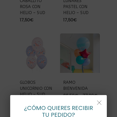
CABALLITO
LUNARES
ROSA CON
PASTEL CON
HELIO – 5UD
HELIO – 5UD
17,50
€
17,50
€
GLOBOS
RAMO
UNICORNIO CON
BIENVENIDA
HELIO – 5UD
Rango
66,50
€
-
77,00
€
de
19,00
€
¿CÓMO QUIERES RECIBIR
precios:
desde
TU PEDIDO?