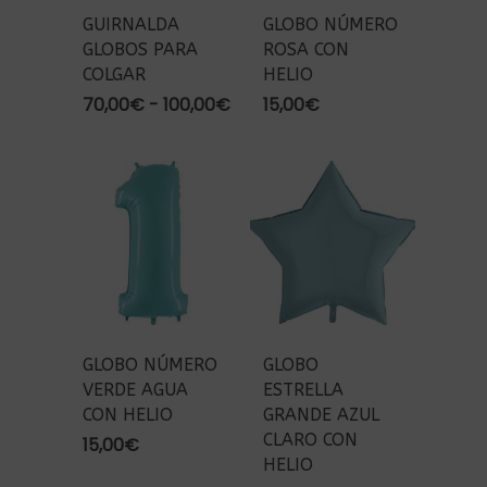
GUIRNALDA
GLOBO NÚMERO
GLOBOS PARA
ROSA CON
COLGAR
HELIO
Rango
70,00
€
-
100,00
€
15,00
€
de
precios:
desde
70,00€
hasta
100,00€
GLOBO NÚMERO
GLOBO
VERDE AGUA
ESTRELLA
CON HELIO
GRANDE AZUL
CLARO CON
15,00
€
HELIO