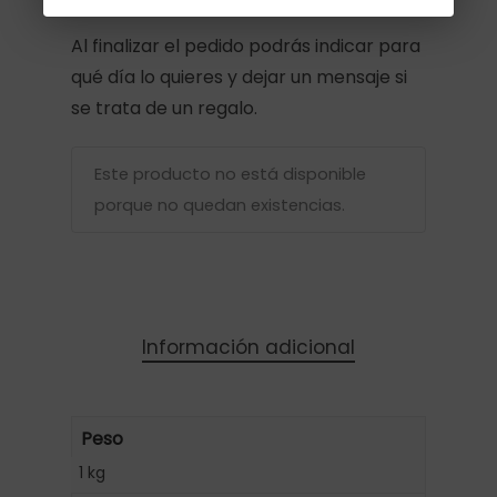
Al finalizar el pedido podrás indicar para
qué día lo quieres y dejar un mensaje si
se trata de un regalo.
Este producto no está disponible
porque no quedan existencias.
Información adicional
Peso
1 kg