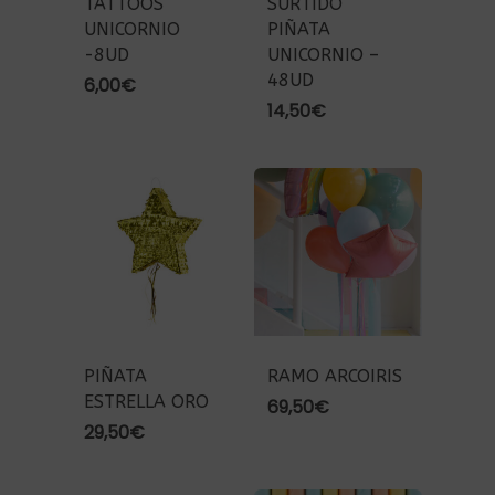
TATTOOS
SURTIDO
UNICORNIO
PIÑATA
-8UD
UNICORNIO –
48UD
6,00
€
14,50
€
PIÑATA
RAMO ARCOIRIS
ESTRELLA ORO
69,50
€
29,50
€