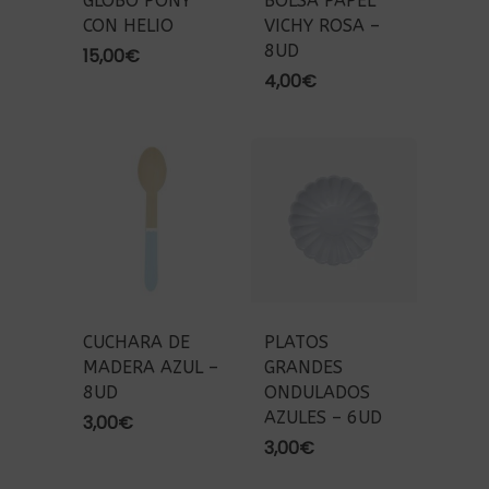
GLOBO PONY
BOLSA PAPEL
CON HELIO
VICHY ROSA –
8UD
15,00
€
4,00
€
CUCHARA DE
PLATOS
MADERA AZUL –
GRANDES
8UD
ONDULADOS
AZULES – 6UD
3,00
€
3,00
€