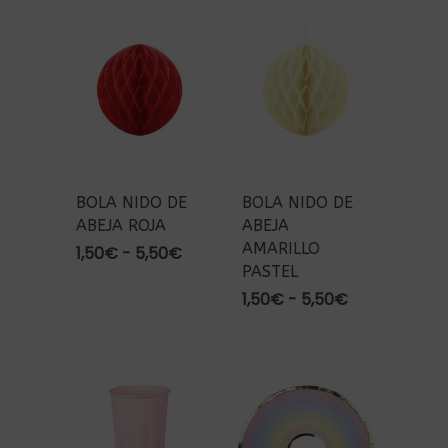
BOLA NIDO DE
BOLA NIDO DE
ABEJA ROJA
ABEJA
AMARILLO
Rango
1,50
€
-
5,50
€
PASTEL
de
precios:
Rango
1,50
€
-
5,50
€
desde
de
1,50€
precios:
hasta
desde
5,50€
1,50€
hasta
5,50€