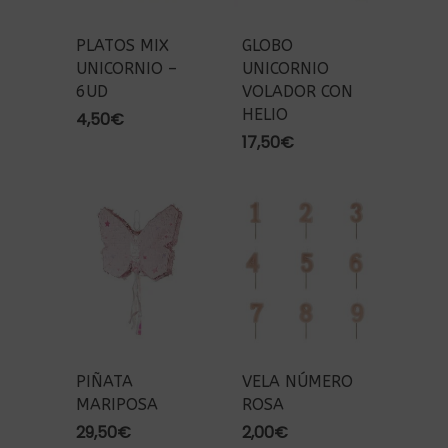
PLATOS MIX
GLOBO
UNICORNIO –
UNICORNIO
6UD
VOLADOR CON
HELIO
4,50
€
17,50
€
PIÑATA
VELA NÚMERO
MARIPOSA
ROSA
29,50
€
2,00
€