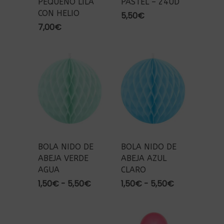
PEQUEÑO LILA
PASTEL – 24UD
CON HELIO
5,50
€
7,00
€
BOLA NIDO DE
BOLA NIDO DE
ABEJA VERDE
ABEJA AZUL
AGUA
CLARO
Rango
Rango
1,50
€
-
5,50
€
1,50
€
-
5,50
€
de
de
precios:
precios:
desde
desde