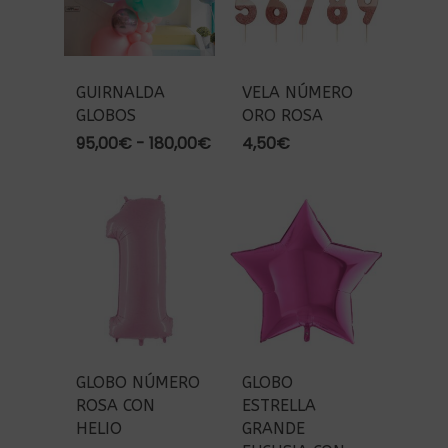
GUIRNALDA
VELA NÚMERO
GLOBOS
ORO ROSA
Rango
95,00
€
-
180,00
€
4,50
€
de
precios:
desde
95,00€
hasta
180,00€
GLOBO NÚMERO
GLOBO
ROSA CON
ESTRELLA
HELIO
GRANDE