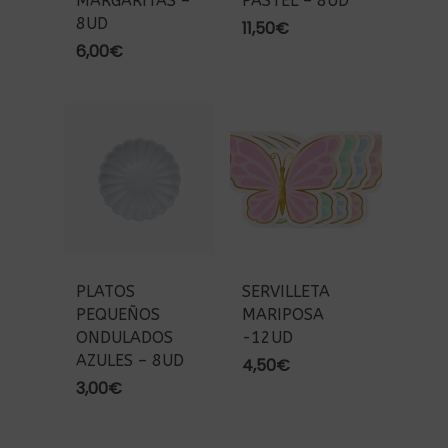
MARGARITAS –
PASTEL – 8UD
8UD
11,50
€
6,00
€
PLATOS
SERVILLETA
PEQUEÑOS
MARIPOSA
ONDULADOS
-12UD
AZULES – 8UD
4,50
€
3,00
€