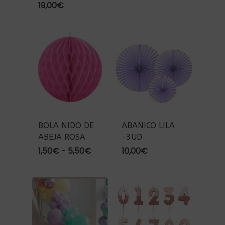
de
19,00
€
precios:
desde
2,50€
hasta
5,50€
BOLA NIDO DE
ABANICO LILA
ABEJA ROSA
-3UD
Rango
1,50
€
-
5,50
€
10,00
€
de
precios:
desde
1,50€
hasta
5,50€