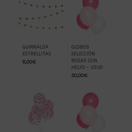
1,50€
1,50€
hasta
hasta
5,50€
5,50€
GUIRNALDA
GLOBOS
ESTRELLITAS
SELECCIÓN
ROSAS CON
6,00
€
HELIO – 10UD
30,00
€