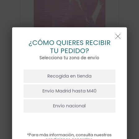
¿CÓMO QUIERES RECIBIR
TU PEDIDO?
Selecciona tu zona de envío
GUIRNALDA FLECOS ROSA
NO HAY PRODUCTOS EN EL CARRITO.
Recogida en tienda
8,00
€
Ir A La Tienda
Envío Madrid hasta M40
Hay existencias
Envío nacional
*Para más información, consulta nuestras