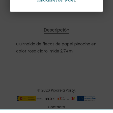
condiciones generales
.
Añadir Al Carrito
Descripción
Guirnalda de flecos de papel pinocho en
color rosa claro, mide 2,74m.
© 2026 Piparela Party.
Contacto