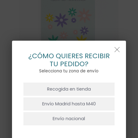
¿CÓMO QUIERES RECIBIR
TU PEDIDO?
Selecciona tu zona de envío
NO HAY PRODUCTOS EN EL CARRITO.
Recogida en tienda
Ir A La Tienda
TATTOOS MARGARITAS –
Envío Madrid hasta M40
8UD
Envío nacional
6,00
€