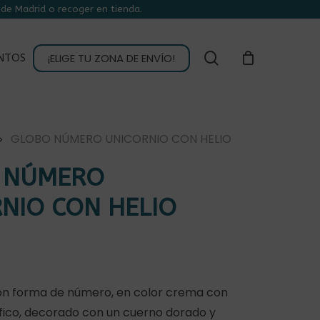
de Madrid o recoger en tienda.
CLOSE
CART
buscar
¡ELIGE TU ZONA DE ENVÍO!
NTOS
GLOBO NÚMERO UNICORNIO CON HELIO
 NÚMERO
NIO CON HELIO
con forma de número, en color crema con
fico, decorado con un cuerno dorado y