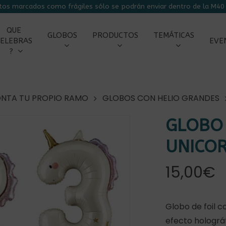
tos marcados como frágiles sólo se podrán enviar dentro de la M40 
CARRITO
QUE
GLOBOS
PRODUCTOS
TEMÁTICAS
ELEBRAS
EVE
?
NTA TU PROPIO RAMO
GLOBOS CON HELIO GRANDES
GLOBO
UNICOR
15,00
€
r
Globo de foil 
efecto holográ