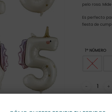
pelo rosa. Mid
Es perfecto pa
fiesta de cump
1º NÚMERO
1
Añadir Al