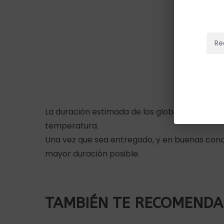
Re
La duración estimada de los globos es de 2 a 
temperatura.
Una vez que sea entregado, y en buenas condi
mayor duración posible.
TAMBIÉN TE RECOMEND