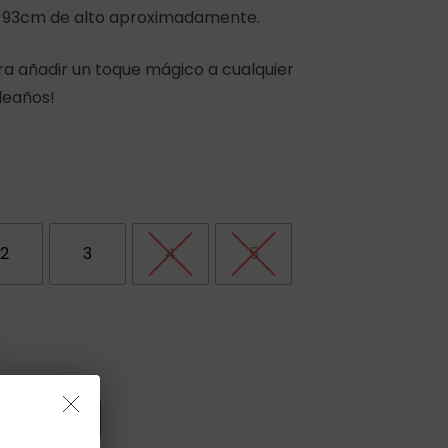
e 93cm de alto aproximadamente.
ra añadir un toque mágico a cualquier
leaños!
2
3
4
5
 Carrito