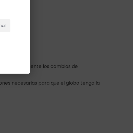
NO HAY PRODUCTOS EN EL CARRITO.
Ir A La Tienda
nal
res, principalmente los cambios de
iones necesarias para que el globo tenga la