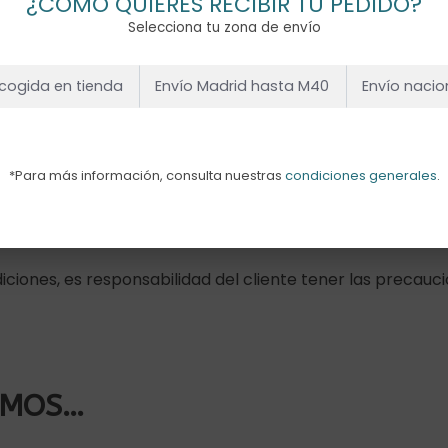
¿CÓMO QUIERES RECIBIR TU PEDIDO?
Selecciona tu zona de envío
cogida en tienda
Envío Madrid hasta M40
Envío nacio
Descripción
Información adicional
*Para más información, consulta nuestras
condiciones generales
.
3 días. Esto puede variar dependiendo de distintos facto
ciones, es responsabilidad del cliente tener las precauc
AMOS…