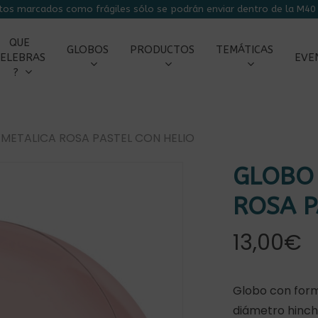
tos marcados como frágiles sólo se podrán enviar dentro de la M40 
CARRITO
QUE
GLOBOS
PRODUCTOS
TEMÁTICAS
ELEBRAS
EVE
?
METALICA ROSA PASTEL CON HELIO
GLOBO
ROSA P
13,00
€
r
Globo con form
diámetro hinch