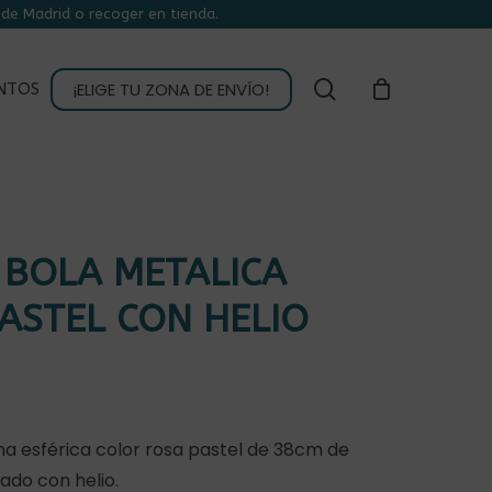
de Madrid o recoger en tienda.
CLOSE
CART
buscar
¡ELIGE TU ZONA DE ENVÍO!
NTOS
 BOLA METALICA
ASTEL CON HELIO
a esférica color rosa pastel de 38cm de
ado con helio.