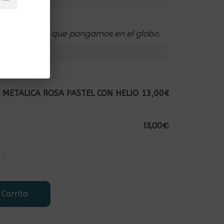
to que quieres que pongamos en el globo.
 METALICA ROSA PASTEL CON HELIO
13,00€
13,00€
 Carrito