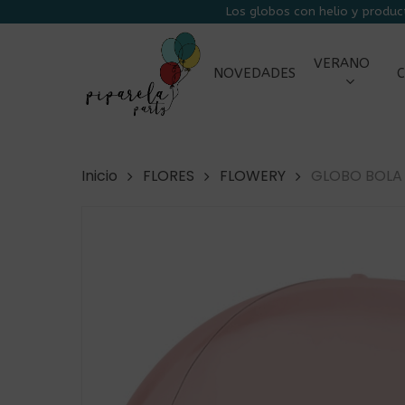
Skip
Los globos con helio y produc
to
main
VERANO
NOVEDADES
C
content
Inicio
FLORES
FLOWERY
GLOBO BOLA 
Presiona enter para buscar o ESC para cerra