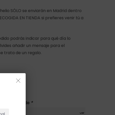
helio SÓLO se enviarán en Madrid dentro
ECOGIDA EN TIENDA si prefieres venir tú a
pedido podrás indicar para qué día lo
olvides añadir un mensaje para el
se trata de un regalo.
NO HAY PRODUCTOS EN EL CARRITO.
ón globo grande
*
Ir A La Tienda
nal