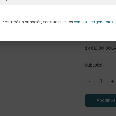
Texto
Escribe el tex
*Para más información, consulta nuestras
condiciones generales
.
1x
GLOBO BOLA
Subtotal
Añadir Al