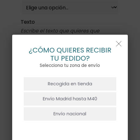
Texto
Escribe el texto que quieres que
pongamos en el globo.
¿CÓMO QUIERES RECIBIR
TU PEDIDO?
Selecciona tu zona de envío
NO HAY PRODUCTOS EN EL CARRITO.
1x
GLOBO ESTRELLA GRANDE
19,50€
Recogida en tienda
FUCHSIA CON HELIO
Ir A La Tienda
Envío Madrid hasta M40
Subtotal
19,50€
Envío nacional