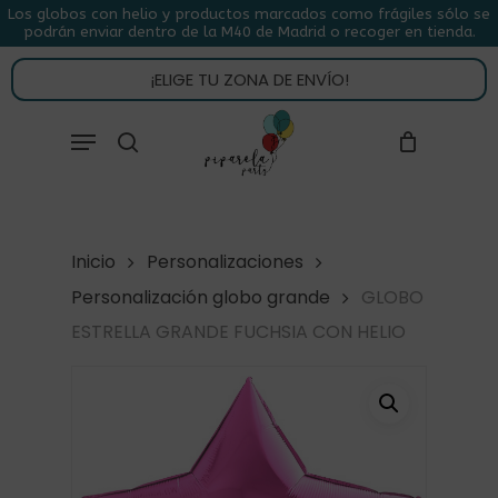
Skip
Los globos con helio y productos marcados como frágiles sólo se
podrán enviar dentro de la M40 de Madrid o recoger en tienda.
to
CLOSE
CARRITO
CART
main
¡ELIGE TU ZONA DE ENVÍO!
content
Close
Menu
buscar
Menu
Inicio
Personalizaciones
Personalización globo grande
GLOBO
ESTRELLA GRANDE FUCHSIA CON HELIO