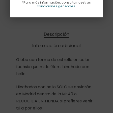
*Para más información, consulta nuestras
condiciones generales
.
Añadir Al Carrito
Descripción
Información adicional
Globo con forma de estrella en color
fuchsia que mide 91cm. hinchado con
helio.
Hinchados con helio SÓLO se enviarán
en Madrid dentro de la M-40 o
RECOGIDA EN TIENDA si prefieres venir
tú a por ellos.