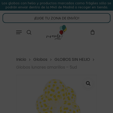
Skip
Los globos con helio y productos marcados como frágiles sólo se
podrán enviar dentro de la M40 de Madrid o recoger en tienda.
to
CLOSE
CARRITO
CART
main
¡ELIGE TU ZONA DE ENVÍO!
content
Close
Menu
buscar
Menu
Inicio
Globos
GLOBOS SIN HELIO
Globos lunares amarillos – 5ud