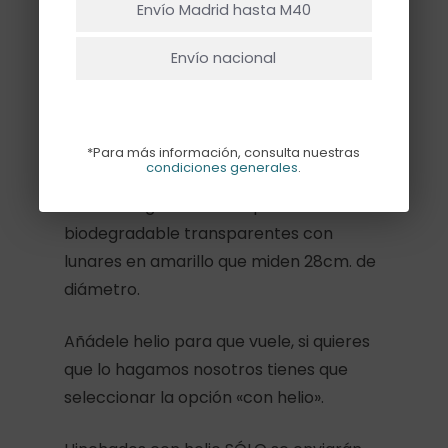
Envío Madrid hasta M40
Añadir Al Carrito
Envío nacional
Descripción
*Para más información, consulta nuestras
condiciones generales
.
Pack de 5 globos estampados de llátex
biodegradable transparentes con
lunares en amarillo que miden 28cm. de
diámetro.
Añádele helio para que vuele, si quieres
que lo hagamos nosotros tienes que
seleccionar la opción «con helio».