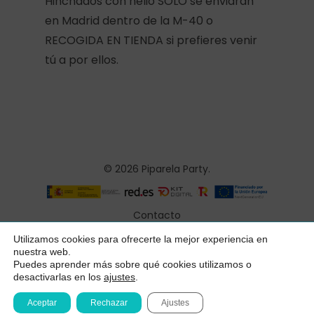
Hinchados con helio SÓLO se enviarán
en Madrid dentro de la M-40 o
RECOGIDA EN TIENDA si prefieres venir
tú a por ellos.
© 2026 Piparela Party.
Contacto
Aviso legal
Utilizamos cookies para ofrecerte la mejor experiencia en
Subtotal:
0,00
€
nuestra web.
Política de privacidad
Puedes aprender más sobre qué cookies utilizamos o
desactivarlas en los
ajustes
.
Ver Carrito
Finalizar Compra
Condiciones generales
Aceptar
Rechazar
Ajustes
Declaración de accesibilidad