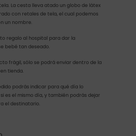
ela. La cesta lleva atado un globo de látex
ado con retales de tela, el cual podemos
on un nombre.
to regalo al hospital para dar la
se bebé tan deseado.
cto frágil, sólo se podrá enviar dentro de la
en tienda.
pedido podrás indicar para qué día lo
o si es el mismo día, y también podrás dejar
 el destinatario.
O