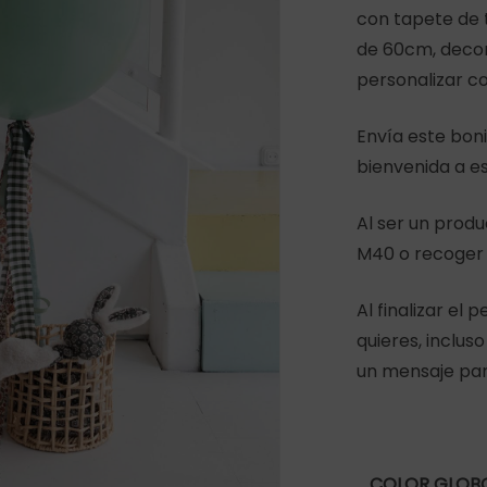
con tapete de t
de 60cm, decor
personalizar c
Envía este boni
bienvenida a e
r
Al ser un produ
M40 o recoger 
Al finalizar el 
quieres, inclus
un mensaje para
COLOR GLOB