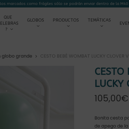
tos marcados como frágiles sólo se podrán enviar dentro de la M40 
CARRITO
QUE
GLOBOS
PRODUCTOS
TEMÁTICAS
ELEBRAS
EVE
?
n globo grande
CESTO BEBÉ WOMBAT LUCKY CLOVER 
CESTO
LUCKY 
105,00
€
Bonita cesta p
de apego de la