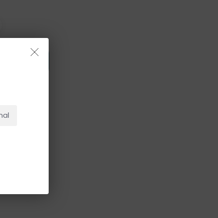
 Carrito
NO HAY PRODUCTOS EN EL CARRITO.
Ir A La Tienda
nal