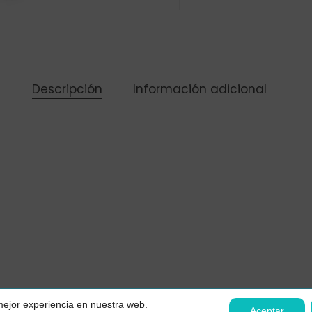
Descripción
Información adicional
Subtotal:
Ver
Contacto
Aviso legal
Política de p
 mejor experiencia en nuestra web.
Declaración de accesibilidad
Aceptar