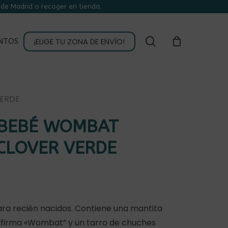
de Madrid o recoger en tienda.
CLOSE
CART
buscar
¡ELIGE TU ZONA DE ENVÍO!
NTOS
VERDE
 BEBÉ WOMBAT
CLOVER VERDE
ara recién nacidos. Contiene una mantita
 firma «Wombat” y un tarro de chuches