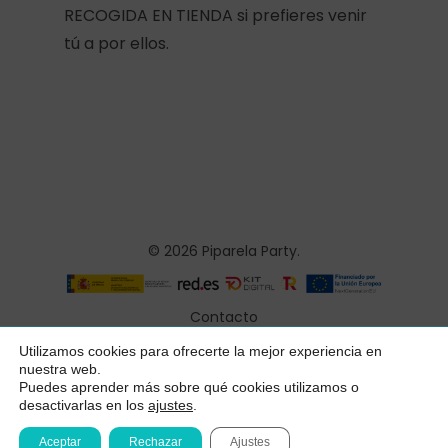
RECOGIDA EN TIENDA si prefieres venir
tú a por ellos.
© 2026 Piparela Party.
Contacto
Aviso legal
Utilizamos cookies para ofrecerte la mejor experiencia en
Subtotal:
0,00
€
nuestra web.
Política de privacidad
Puedes aprender más sobre qué cookies utilizamos o
desactivarlas en los
ajustes
.
Ver Carrito
Finalizar Compra
Condiciones generales
Aceptar
Rechazar
Ajustes