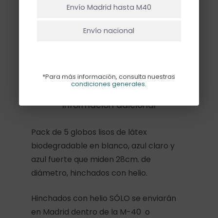
Envío Madrid hasta M40
Añadir Al Carrito
Envío nacional
*Para más información, consulta nuestras
Descripción
condiciones generales
.
Información adicional
Pack de 5 globos lisos de látex
biodegradable en blanco, azul claro y
azul fuerte que miden 28cm. de
diámetro, hinchados con helio.
Hinchados con helio SÓLO se enviarán
en Madrid dentro de la M-40 o