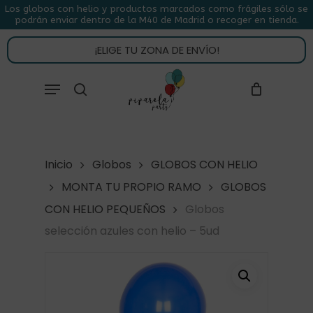
Skip
Los globos con helio y productos marcados como frágiles sólo se
podrán enviar dentro de la M40 de Madrid o recoger en tienda.
to
CLOSE
CARRITO
CART
main
¡ELIGE TU ZONA DE ENVÍO!
content
Close
Menu
buscar
Menu
Inicio
Globos
GLOBOS CON HELIO
MONTA TU PROPIO RAMO
GLOBOS
CON HELIO PEQUEÑOS
Globos
selección azules con helio – 5ud