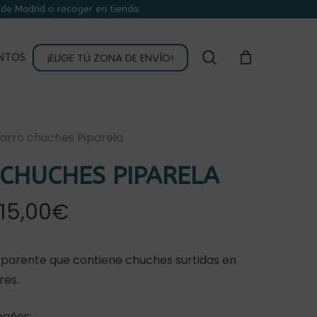
de Madrid o recoger en tienda.
CLOSE
CART
buscar
¡ELIGE TU ZONA DE ENVÍO!
NTOS
arro chuches Piparela
CHUCHES PIPARELA
Rango
15,00
€
de
precios:
sparente que contiene chuches surtidas en
desde
res.
7,50€
maños: