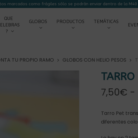
tos marcados como frágiles sólo se podrán enviar dentro de la M40 
CARRITO
QUE
GLOBOS
PRODUCTOS
TEMÁTICAS
ELEBRAS
EVE
?
NTA TU PROPIO RAMO
GLOBOS CON HELIO PESOS
T
TARRO 
7,50
€
-
Tarro Pet tran
diferentes colo
r
Lo hay en 2 ta