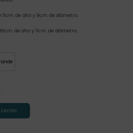
hasta
15,00€
 11cm. de alto y 9cm. de diámetro.
6cm. de alto y 11cm. de diámetro.
rande
 Carrito