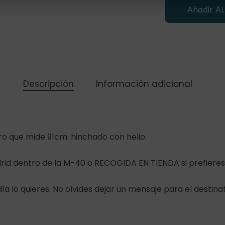
Añadir Al
Descripción
Información adicional
ro que mide 91cm. hinchado con helio.
id dentro de la M-40 o RECOGIDA EN TIENDA si prefieres v
día lo quieres. No olvides dejar un mensaje para el destinat
Subtotal: