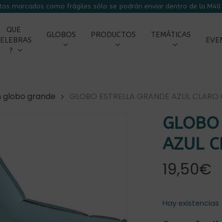
tos marcados como frágiles sólo se podrán enviar dentro de la M40 
CARRITO
QUE
GLOBOS
PRODUCTOS
TEMÁTICAS
ELEBRAS
EVE
?
n globo grande
GLOBO ESTRELLA GRANDE AZUL CLARO 
GLOBO
AZUL C
r
19,50
€
Hay existencias