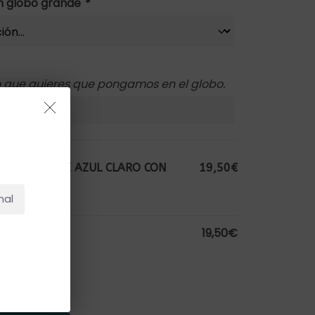
ón globo grande
*
to que quieres que pongamos en el globo.
NO HAY PRODUCTOS EN EL CARRITO.
ELLA GRANDE AZUL CLARO CON
19,50€
Ir A La Tienda
nal
19,50€