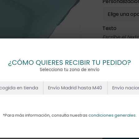
Personalizaci
Texto
Escribe el tex
¿CÓMO QUIERES RECIBIR TU PEDIDO?
Selecciona tu zona de envío
1x
GLOBO ESTR
HELIO
cogida en tienda
Envío Madrid hasta M40
Envío nacio
Subtotal
*Para más información, consulta nuestras
condiciones generales
.