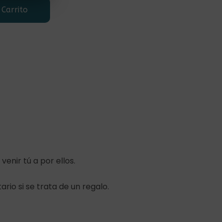
 Carrito
enir tú a por ellos.
ario si se trata de un regalo.
0,00
€