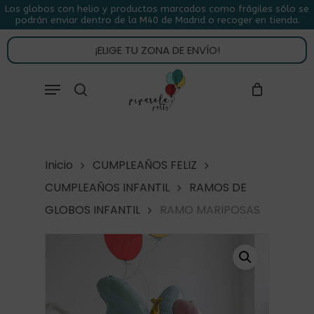
Skip
Los globos con helio y productos marcados como frágiles sólo se
podrán enviar dentro de la M40 de Madrid o recoger en tienda.
to
CLOSE
CARRITO
CART
main
¡ELIGE TU ZONA DE ENVÍO!
content
Close
Menu
buscar
Menu
Inicio
CUMPLEAÑOS FELIZ
CUMPLEAÑOS INFANTIL
RAMOS DE
GLOBOS INFANTIL
RAMO MARIPOSAS