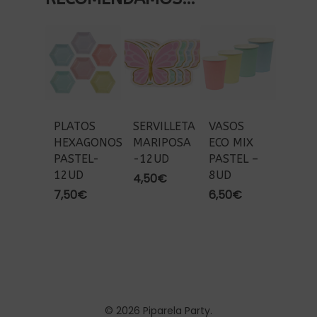
PLATOS
SERVILLETA
VASOS
HEXAGONOS
MARIPOSA
ECO MIX
PASTEL-
-12UD
PASTEL –
12UD
8UD
4,50
€
7,50
€
6,50
€
© 2026 Piparela Party.