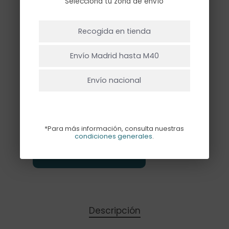
Selecciona tu zona de envío
lila/verde
verde/rosa
rosa/lila
NO HAY PRODUCTOS EN EL CARRITO.
Recogida en tienda
VAN ATADOS A
Ir A La Tienda
Envío Madrid hasta M40
Envío nacional
*Para más información, consulta nuestras
condiciones generales
.
Añadir Al Carrito
Descripción