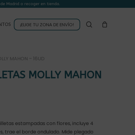
de Madrid o recoger en tienda.
CLOSE
CART
buscar
¡ELIGE TU ZONA DE ENVÍO!
NTOS
OLLY MAHON – 16UD
LETAS MOLLY MAHON
illetas estampadas con flores, incluye 4
os, trae el borde ondulado. Mide plegado