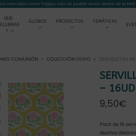
tos marcados como frágiles sólo se podrán enviar dentro de la M40 
CARRITO
QUE
GLOBOS
PRODUCTOS
TEMÁTICAS
ELEBRAS
EVE
?
ONES COMUNIÓN
COLECCIÓN OLIVO
SERVILLETAS M
SERVIL
– 16UD
9,50
€
Pack de 16 serv
diseños distint