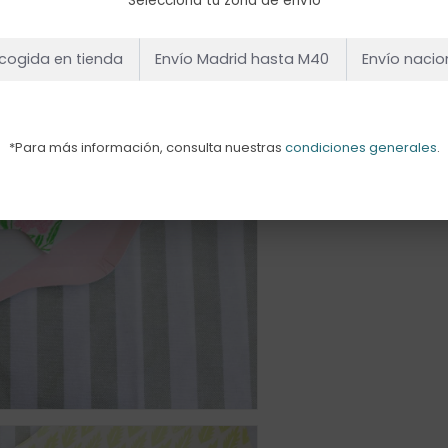
Selecciona tu zona de envío
cogida en tienda
Envío Madrid hasta M40
Envío nacio
*Para más información, consulta nuestras
condiciones generales
.