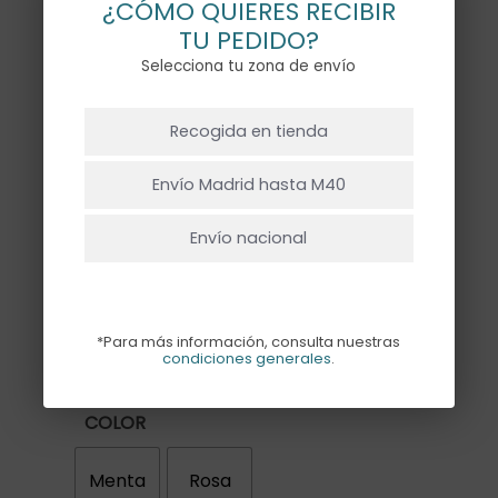
¿CÓMO QUIERES RECIBIR
TU PEDIDO?
CENTRO DE MESA
Selecciona tu zona de envío
VIRGENCITA
NO HAY PRODUCTOS EN EL CARRITO.
35,00
€
Recogida en tienda
Ir A La Tienda
Envío Madrid hasta M40
Centro de mesa de acrílico estampado
Envío nacional
con la virgencita, decorado con un retal
de tela Liberty. Disponible en dos
colores: menta y rosa.
*Para más información, consulta nuestras
condiciones generales
.
Trae un pie para sujetar y mide 15x17cm.
COLOR
Menta
Rosa