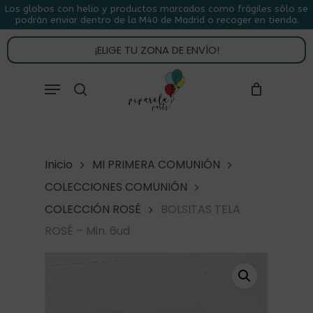
Skip
Los globos con helio y productos marcados como frágiles sólo se
podrán enviar dentro de la M40 de Madrid o recoger en tienda.
to
CLOSE
CARRITO
CART
main
¡ELIGE TU ZONA DE ENVÍO!
content
Close
Menu
buscar
Menu
Inicio
MI PRIMERA COMUNIÓN
COLECCIONES COMUNIÓN
COLECCIÓN ROSÉ
BOLSITAS TELA
ROSÉ – Min. 6ud