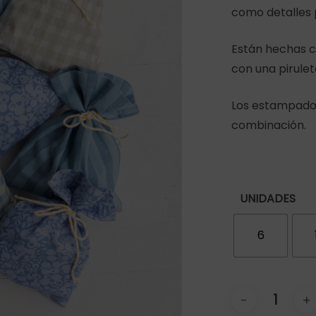
como detalles p
Están hechas co
r
con una pirulet
Los estampado 
combinación.
UNIDADES
6