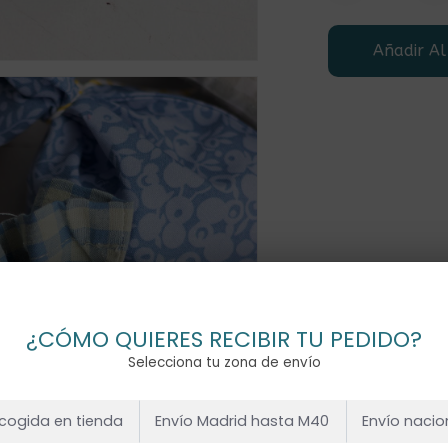
Añadir Al
¿CÓMO QUIERES RECIBIR TU PEDIDO?
Selecciona tu zona de envío
cogida en tienda
Envío Madrid hasta M40
Envío nacio