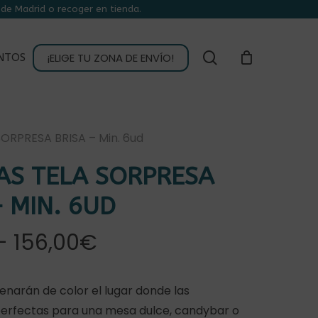
de Madrid o recoger en tienda.
CLOSE
CART
buscar
¡ELIGE TU ZONA DE ENVÍO!
NTOS
SORPRESA BRISA – Min. 6ud
AS TELA SORPRESA
– MIN. 6UD
Rango
-
156,00
€
de
precios:
llenarán de color el lugar donde las
desde
perfectas para una mesa dulce, candybar o