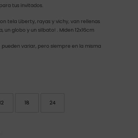
39,00€
ara tus invitados.
hasta
156,00€
n tela Liberty, rayas y vichy, van rellenas
a, un globo y un silbato! . Miden 12x16cm
pueden variar, pero siempre en la misma
12
18
24