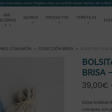
tos marcados como frágiles sólo se podrán enviar dentro de la M40 
CARRITO
QUE
GLOBOS
PRODUCTOS
TEMÁTICAS
ELEBRAS
EVE
?
ONES COMUNIÓN
COLECCIÓN BRISA
BOLSITAS TELA 
BOLSIT
BRISA 
39,00
€
Estas bolsitas 
coloques, son 