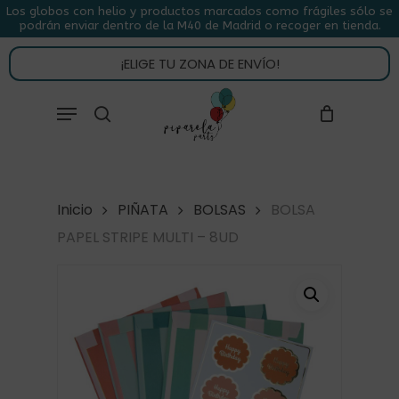
Skip
Los globos con helio y productos marcados como frágiles sólo se
podrán enviar dentro de la M40 de Madrid o recoger en tienda.
to
CLOSE
CARRITO
CART
main
¡ELIGE TU ZONA DE ENVÍO!
content
Close
Menu
buscar
Menu
Inicio
PIÑATA
BOLSAS
BOLSA
PAPEL STRIPE MULTI – 8UD