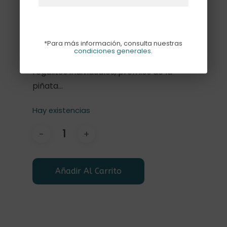
Pack de 8 bolsas de papel estampadas
a rayas en 4 colores ( 2 de cada
modelo), traen 8 pegatinas con el texto
“ Happy birthday”, miden 15 x 21cm. Son
*Para más información, consulta nuestras
condiciones generales
.
perfectas para meter chuches,
regalitos individuales, premios de la
piñata…
Hay existencias
Añadir Al Carrito