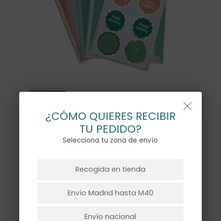
¿CÓMO QUIERES RECIBIR
TU PEDIDO?
Selecciona tu zona de envío
BOLSA PAPEL STRIPE
NO HAY PRODUCTOS EN EL CARRITO.
MULTI – 8UD
Recogida en tienda
5,00
€
Ir A La Tienda
Envío Madrid hasta M40
Envío nacional