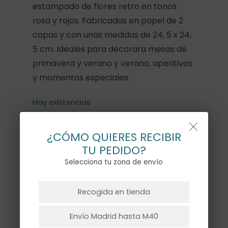
estampado de flores retro en tonos
rosa y rojos. Fabricadas en papel de 2
capas y con unas medidas de 24, 5 x 24,
5 cm. Ideales para decorara mesas de
primavera y verano y verano, aperitivos
y momentos especiales.
Hay existencias
¿CÓMO QUIERES RECIBIR
TU PEDIDO?
Selecciona tu zona de envío
Añadir Al Carrito
NO HAY PRODUCTOS EN EL CARRITO.
Recogida en tienda
Ir A La Tienda
Envío Madrid hasta M40
Descripción