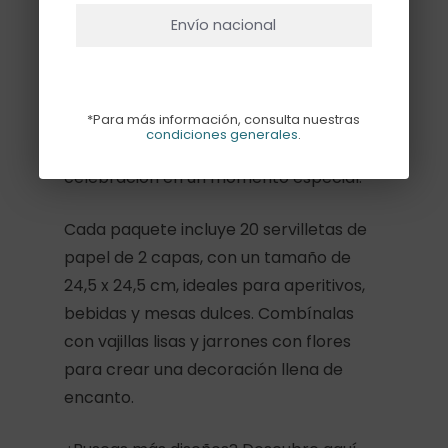
Envío nacional
Aporta un toque alegre y romántico a tu
mesa con estas servilletas cocktail con
estampado de flores retro en tonos
*Para más información, consulta nuestras
rosa, rojo y verde. Su diseño lleno de
condiciones generales
.
flores convierte cualquier comida o
celebración en un momento especial.
Cada paquete incluye 20 servilletas de
papel de 2 capas, con un tamaño de
24,5 x 24,5 cm, ideales para aperitivos,
bebidas y mesas dulces. Combínalas
con vajillas lisas y jarrones con flores
para crear una decoración llena de
encanto.