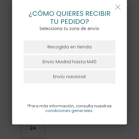
cordón. Cada tarro lleva un estampado
diferente, en caso de pedir más de 6 se
¿CÓMO QUIERES RECIBIR
duplicarán los estampados, según
TU PEDIDO?
disponibilidad.
Selecciona tu zona de envío
NO HAY PRODUCTOS EN EL CARRITO.
Recogida en tienda
Ir A La Tienda
Envío Madrid hasta M40
Envío nacional
UNIDADES
*Para más información, consulta nuestras
6
12
18
condiciones generales
.
24