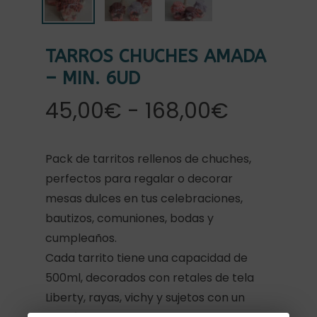
TARROS CHUCHES AMADA
– MIN. 6UD
Rango
45,00
€
-
168,00
€
de
precios:
Pack de tarritos rellenos de chuches,
desde
perfectos para regalar o decorar
45,00€
mesas dulces en tus celebraciones,
hasta
bautizos, comuniones, bodas y
168,00€
cumpleaños.
Cada tarrito tiene una capacidad de
500ml, decorados con retales de tela
Liberty, rayas, vichy y sujetos con un