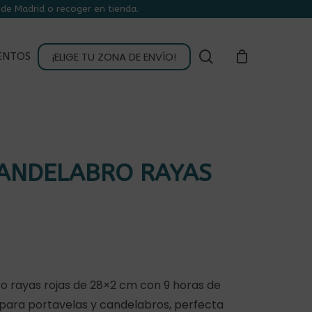
de Madrid o recoger en tienda.
CLOSE
CART
buscar
¡ELIGE TU ZONA DE ENVÍO!
ENTOS
CANDELABRO RAYAS
o rayas rojas de 28×2 cm con 9 horas de
l para portavelas y candelabros, perfecta