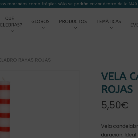
tos marcados como frágiles sólo se podrán enviar dentro de la M40 
CARRITO
QUE
GLOBOS
PRODUCTOS
TEMÁTICAS
ELEBRAS?
EV
ELABRO RAYAS ROJAS
VELA 
ROJAS
5,50
€
Vela candelabr
duración. Idea