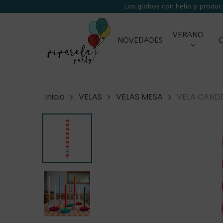
Skip
Los globos con helio y produc
to
main
VERANO
NOVEDADES
C
content
Inicio
VELAS
VELAS MESA
VELA CAND