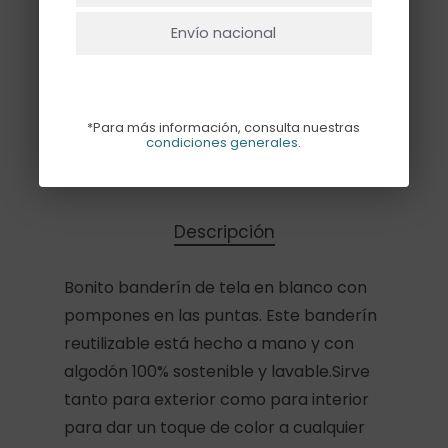
Hay existencias
Envío nacional
Añadir Al Carrito
*Para más información, consulta nuestras
condiciones generales
.
Descripción
Bonito banderín de tela en blanco con
pompones en las puntas. Este banderín
reutilizable está hecho a mano y con
algodón 100% sostenible y lavable.Sirve
tanto para exterior como para interior
para dar un toque de color a cualquier