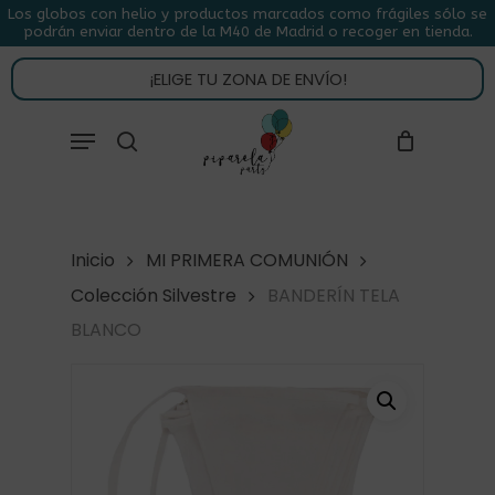
Skip
Los globos con helio y productos marcados como frágiles sólo se
podrán enviar dentro de la M40 de Madrid o recoger en tienda.
to
CLOSE
CARRITO
CART
main
¡ELIGE TU ZONA DE ENVÍO!
content
Close
Menu
buscar
Menu
Inicio
MI PRIMERA COMUNIÓN
Colección Silvestre
BANDERÍN TELA
BLANCO