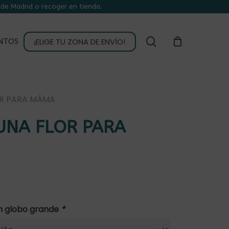
de Madrid o recoger en tienda.
CLOSE
CART
buscar
¡ELIGE TU ZONA DE ENVÍO!
NTOS
R PARA MÁMA
UNA FLOR PARA
ón globo grande
*