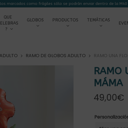
tos marcados como frágiles sólo se podrán enviar dentro de la M40 
CARRITO
QUE
GLOBOS
PRODUCTOS
TEMÁTICAS
ELEBRAS
EVE
?
 ADULTO
RAMO DE GLOBOS ADULTO
RAMO UNA FLO
RAMO 
MÁMA
49,00
€
r
Personalizaci