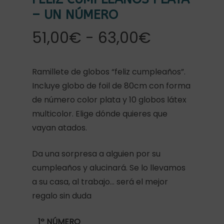
– UN NÚMERO
Rango
51,00
€
-
63,00
€
de
precios:
Ramillete de globos “feliz cumpleaños”.
desde
Incluye globo de foil de 80cm con forma
51,00€
de número color plata y 10 globos látex
hasta
multicolor. Elige dónde quieres que
63,00€
vayan atados.
Da una sorpresa a alguien por su
cumpleaños y alucinará. Se lo llevamos
a su casa, al trabajo… será el mejor
regalo sin duda
1º NÚMERO