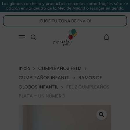
Skip
Los globos con helio y productos marcados como frágiles sólo se
podrán enviar dentro de la M40 de Madrid o recoger en tienda.
to
CLOSE
CARRITO
CART
main
¡ELIGE TU ZONA DE ENVÍO!
content
Close
Menu
buscar
Menu
Inicio
CUMPLEAÑOS FELIZ
CUMPLEAÑOS INFANTIL
RAMOS DE
GLOBOS INFANTIL
FELIZ CUMPLEAÑOS
PLATA – UN NÚMERO