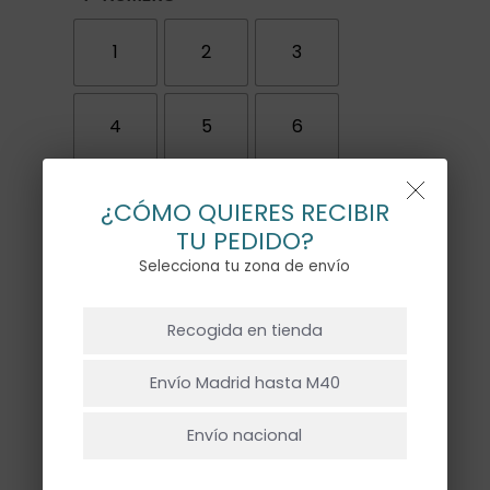
1
2
3
4
5
6
7
8
9
¿CÓMO QUIERES RECIBIR
TU PEDIDO?
Selecciona tu zona de envío
VAN ATADOS A
NO HAY PRODUCTOS EN EL CARRITO.
Recogida en tienda
Ir A La Tienda
Envío Madrid hasta M40
Envío nacional