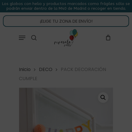
Skip
Los globos con helio y productos marcados como frágiles sólo se
podrán enviar dentro de la M40 de Madrid o recoger en tienda.
to
CLOSE
CARRITO
CART
main
¡ELIGE TU ZONA DE ENVÍO!
content
Close
Menu
buscar
Menu
Inicio
DECO
PACK DECORACIÓN
CUMPLE