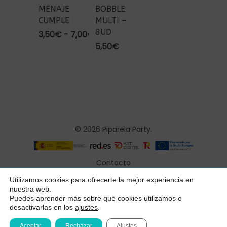
MENAJE
BOBBLE
CUMPLE
MULTI –
8UD
Rango
3,50
€
-
7,00
€
de
5,50
€
precios:
desde
3,50€
hasta
7,00€
© 2026 Piparela Party.
Contacto
Aviso legal
Utilizamos cookies para ofrecerte la mejor experiencia en
Subtotal:
0,00
€
nuestra web.
Política de privacidad
Puedes aprender más sobre qué cookies utilizamos o
desactivarlas en los
ajustes
.
Ver Carrito
Finalizar Compra
Condiciones generales
Aceptar
Rechazar
Ajustes