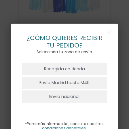
¿CÓMO QUIERES RECIBIR
TU PEDIDO?
Selecciona tu zona de envío
NO HAY PRODUCTOS EN EL CARRITO.
GUIRNALDA TASSEL AZUL
Recogida en tienda
4,50
€
Ir A La Tienda
Envío Madrid hasta M40
Envío nacional
Guirnalda de Tassel, ¡Armala tu mismo!
Pasa una divertida tarde montando esta
guirnalda.
*Para más información, consulta nuestras
condiciones generales
.
El pack contiene 12 pompones de papel