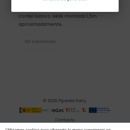
(azul, blanco, azul cielo) y aprox. 2 m de
cordel blanco. Mide montada 1,5m
aproximadamente.
Sin existencias
© 2026 Piparela Party.
Contacto
Aviso legal
Utilizamos cookies para ofrecerte la mejor experiencia en