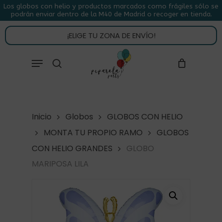
Skip
Los globos con helio y productos marcados como frágiles sólo se
podrán enviar dentro de la M40 de Madrid o recoger en tienda.
to
CLOSE
CARRITO
CART
main
¡ELIGE TU ZONA DE ENVÍO!
content
Close
Menu
buscar
Menu
Inicio
Globos
GLOBOS CON HELIO
MONTA TU PROPIO RAMO
GLOBOS
CON HELIO GRANDES
GLOBO
MARIPOSA LILA