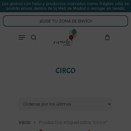
Skip
Los globos con helio y productos marcados como frágiles sólo se
podrán enviar dentro de la M40 de Madrid o recoger en tienda.
to
CLOSE
CARRITO
CART
main
¡ELIGE TU ZONA DE ENVÍO!
content
Close
Menu
buscar
Menu
CIRCO
Inicio
Productos etiquetados “circo”