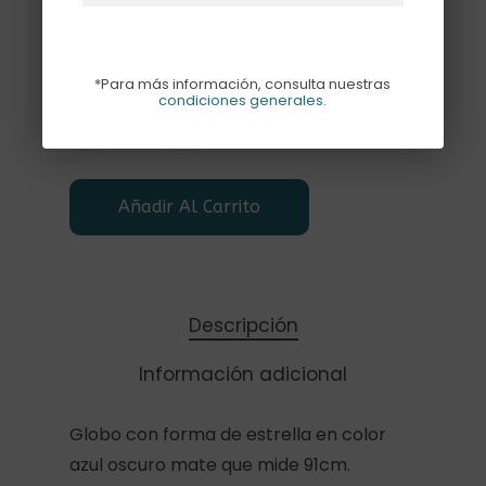
Subtotal
19,50€
*Para más información, consulta nuestras
condiciones generales
.
Añadir Al Carrito
Descripción
Información adicional
Globo con forma de estrella en color
azul oscuro mate que mide 91cm.