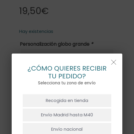
19,50
€
Hay existencias
Personalización globo grande
*
¿CÓMO QUIERES RECIBIR
Texto
TU PEDIDO?
Escribe el texto que quieres que
Selecciona tu zona de envío
pongamos en el globo.
NO HAY PRODUCTOS EN EL CARRITO.
Recogida en tienda
Ir A La Tienda
Envío Madrid hasta M40
1x
GLOBO ESTRELLA GRANDE AZUL
19,50€
Envío nacional
OSCURO MATE CON HELIO