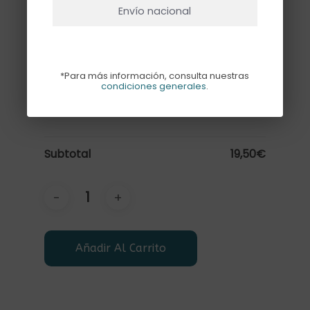
pongamos en el globo.
Envío nacional
*Para más información, consulta nuestras
condiciones generales
.
1x
GLOBO ESTRELLA GRANDE
19,50€
VERDE MATE CON HELIO
Subtotal
19,50€
Añadir Al Carrito