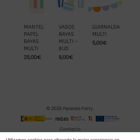
MANTEL
VASOS
GUIRNALDA
PAPEL
RAYAS
MULTI
RAYAS
MULTI –
5,00
€
MULTI
8UD
25,00
€
9,00
€
© 2026 Piparela Party.
Contacto
Aviso legal
Utilizamos cookies para ofrecerte la mejor experiencia en