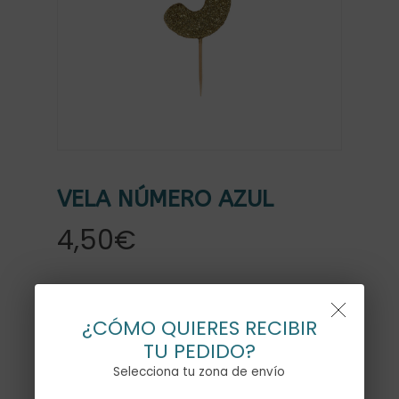
VELA NÚMERO AZUL
4,50
€
NÚMERO
¿CÓMO QUIERES RECIBIR
TU PEDIDO?
0
1
2
Selecciona tu zona de envío