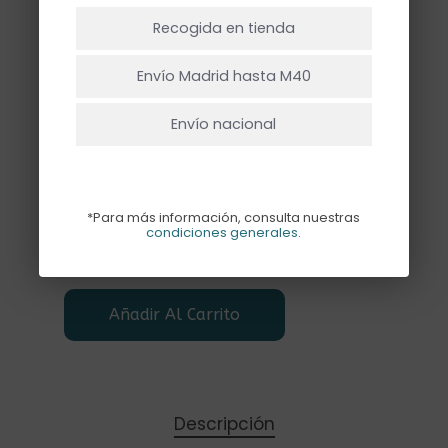
NO HAY PRODUCTOS EN EL CARRITO.
3
4
5
Recogida en tienda
Ir A La Tienda
Envío Madrid hasta M40
6
7
8
Envío nacional
9
*Para más información, consulta nuestras
condiciones generales
.
Añadir Al Carrito
Descripción