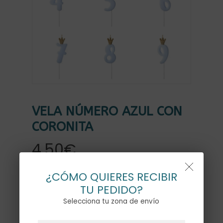
VELA NÚMERO AZUL CON
CORONITA
4,50
€
¿CÓMO QUIERES RECIBIR
NÚMERO
TU PEDIDO?
Selecciona tu zona de envío
0
1
2
NO HAY PRODUCTOS EN EL CARRITO.