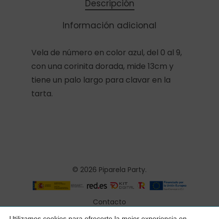
Descripción
Información adicional
Vela de número en color azul, del 0 al 9,
con una corinita dorada, mide 13cm y
tiene un palo largo para clavar en la
tarta.
© 2026 Piparela Party.
Contacto
Aviso legal
Utilizamos cookies para ofrecerte la mejor experiencia en