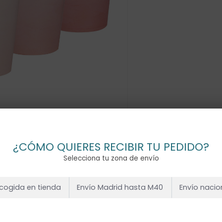
¿CÓMO QUIERES RECIBIR TU PEDIDO?
Selecciona tu zona de envío
cogida en tienda
Envío Madrid hasta M40
Envío nacio