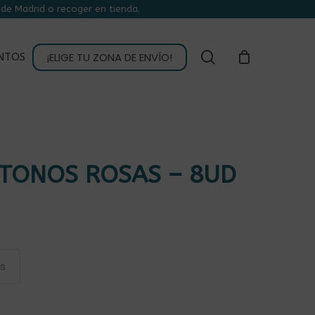
de Madrid o recoger en tienda.
CLOSE
CART
buscar
¡ELIGE TU ZONA DE ENVÍO!
NTOS
TONOS ROSAS – 8UD
as