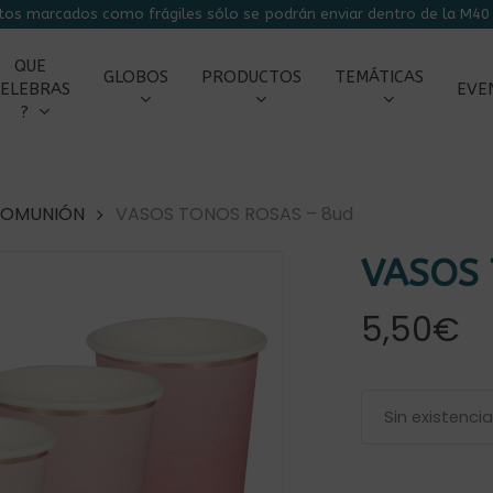
tos marcados como frágiles sólo se podrán enviar dentro de la M40 
CARRITO
QUE
GLOBOS
PRODUCTOS
TEMÁTICAS
ELEBRAS
EVE
?
COMUNIÓN
VASOS TONOS ROSAS – 8ud
VASOS 
5,50
€
r
Sin existenci