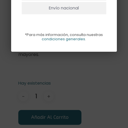
en diferentes colores. Capacidad para
Envío nacional
350 ml
Estos vasos desechables son muy
*Para más información, consulta nuestras
resistentes e ideales para cualquier
condiciones generales
.
fiesta, tanto para pequeños como para
mayores.
Hay existencias
Añadir Al Carrito