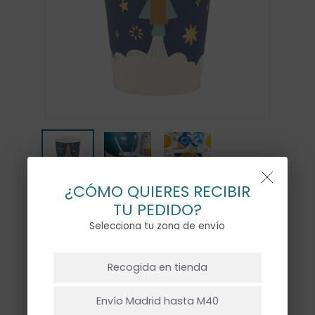
¿CÓMO QUIERES RECIBIR
TU PEDIDO?
VASOS ESPACIO – 8UD
Selecciona tu zona de envío
8,50
€
NO HAY PRODUCTOS EN EL CARRITO.
Recogida en tienda
Ir A La Tienda
Paquete de 8 vasos de papel
Envío Madrid hasta M40
estampados con temática del espacio