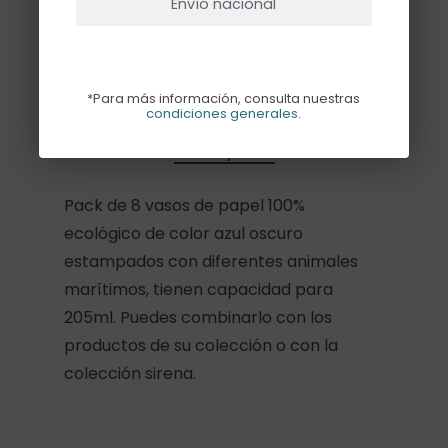
Envío nacional
Añadir Al Carrito
*Para más información, consulta nuestras
condiciones generales
.
Descripción
Pack de 8 vasos de papel 100%
ecológico de color azul oscuro
estampados con diferentes animales
marítimos, tienen capacidad para
205ml. Puedes combinarlo con los
productos de su colección o con la
colección sirena.