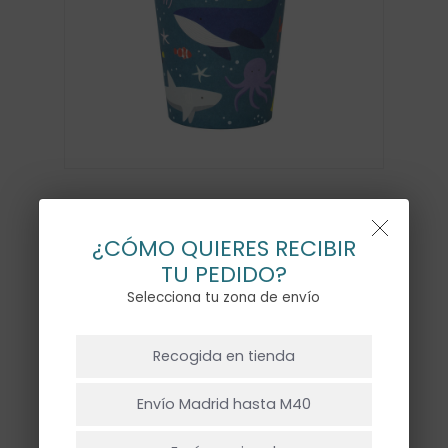
VASOS ANIMALES MAR –
¿CÓMO QUIERES RECIBIR
8UD
TU PEDIDO?
5,50
€
Selecciona tu zona de envío
NO HAY PRODUCTOS EN EL CARRITO.
Recogida en tienda
Hay existencias
Ir A La Tienda
Envío Madrid hasta M40