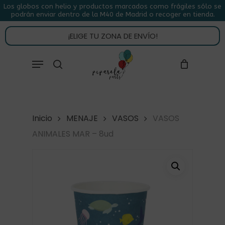
Skip
Los globos con helio y productos marcados como frágiles sólo se
podrán enviar dentro de la M40 de Madrid o recoger en tienda.
to
CLOSE
CARRITO
CART
main
¡ELIGE TU ZONA DE ENVÍO!
content
Close
Menu
buscar
Menu
Inicio
MENAJE
VASOS
VASOS
ANIMALES MAR – 8ud