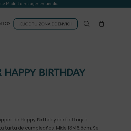
de Madrid o recoger en tienda.
CLOSE
CART
buscar
¡ELIGE TU ZONA DE ENVÍO!
NTOS
 HAPPY BIRTHDAY
topper de Happy Birthday será el toque
tu tarta de cumpleaños. Mide 18×16,5cm. Se