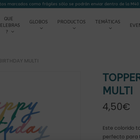
tos marcados como frágiles sólo se podrán enviar dentro de la M40 
CARRITO
QUE
GLOBOS
PRODUCTOS
TEMÁTICAS
ELEBRAS
EVE
?
BIRTHDAY MULTI
TOPPER
r
MULTI
4,50
€
Este colorido 
perfecto para 