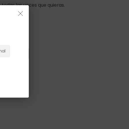
r todas las veces que quieras.
NO HAY PRODUCTOS EN EL CARRITO.
Ir A La Tienda
nal
 Carrito