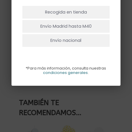
NO HAY PRODUCTOS EN EL CARRITO.
amarillo
Recogida en tienda
Ir A La Tienda
Hay existencias
Envío Madrid hasta M40
Envío nacional
Añadir Al Carrito
*Para más información, consulta nuestras
condiciones generales
.
TAMBIÉN TE
RECOMENDAMOS…