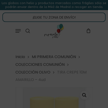
Skip
Los globos con helio y productos marcados como frágiles sólo se
podrán enviar dentro de la M40 de Madrid o recoger en tienda.
to
CLOSE
CARRITO
CART
main
¡ELIGE TU ZONA DE ENVÍO!
content
Close
Menu
buscar
Menu
Inicio
MI PRIMERA COMUNIÓN
COLECCIONES COMUNIÓN
COLECCIÓN OLIVO
TIRA CREPE 10M
AMARILLO – 4ud