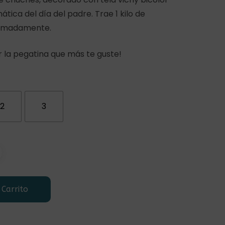
tica del día del padre. Trae 1 kilo de
ximadamente.
 la pegatina que más te guste!
2
3
 Carrito