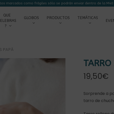
tos marcados como frágiles sólo se podrán enviar dentro de la M40 
CARRITO
QUE
GLOBOS
PRODUCTOS
TEMÁTICAS
ELEBRAS
EVE
?
S PAPÁ
TARRO 
19,50
€
Sorprende a pap
tarro de chuch
Tarro relleno 