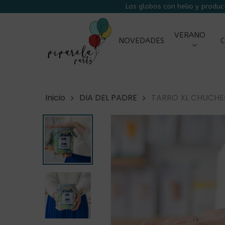
Skip
Los globos con helio y produc
to
main
VERANO
NOVEDADES
C
content
Inicio
DIA DEL PADRE
TARRO XL CHUCHE