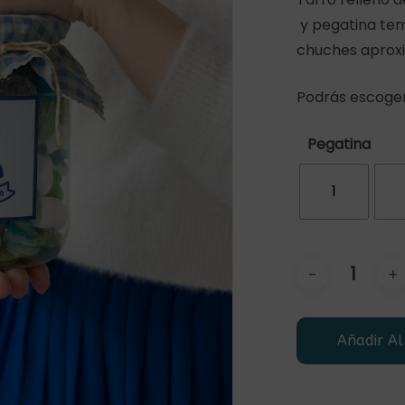
y pegatina temá
chuches apro
Podrás escoger
r
Pegatina
1
Añadir Al