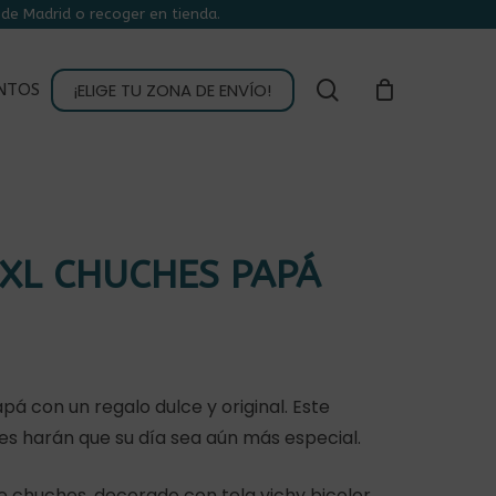
de Madrid o recoger en tienda.
CLOSE
CART
buscar
¡ELIGE TU ZONA DE ENVÍO!
NTOS
XL CHUCHES PAPÁ
á con un regalo dulce y original. Este
es harán que su día sea aún más especial.
de chuches, decorado con tela vichy bicolor